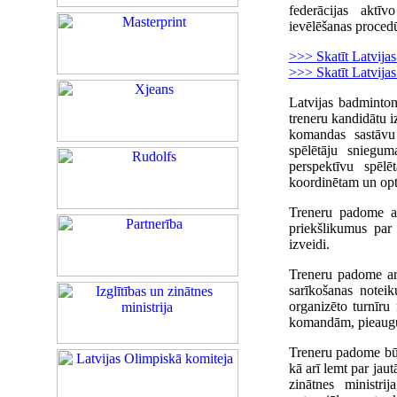
federācijas aktī
ievēlēšanas proced
>>> Skatīt Latvija
>>> Skatīt Latvija
Latvijas badminton
treneru kandidātu i
komandas sastāvu a
spēlētāju sniegum
perspektīvu spēlē
koordinētam un opt
Treneru padome arī
priekšlikumus par 
izveidi.
Treneru padome arī
sarīkošanas notei
organizēto turnīru
komandām, pieaugu
Treneru padome būtu
kā arī lemt par jau
zinātnes ministr