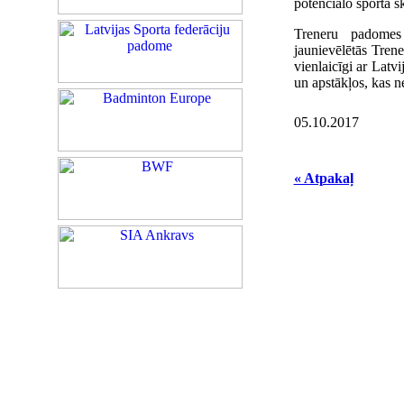
potenciālo sporta 
Treneru padomes 
jaunievēlētās Tren
vienlaicīgi ar Latv
un apstākļos, kas ne
05.10.2017
« Atpakaļ