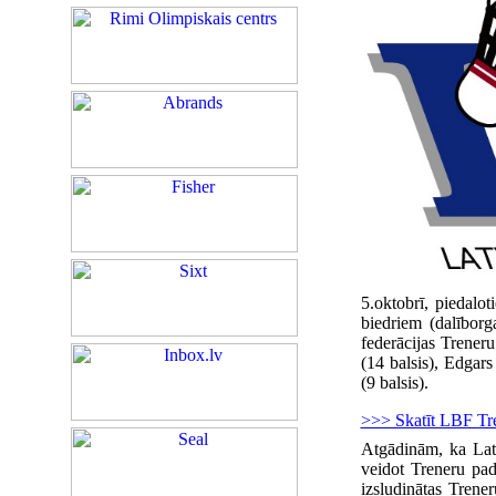
5.oktobrī, piedalot
biedriem (dalīborg
federācijas Trener
(14 balsis), Edgars
(9 balsis).
>>> Skatīt LBF Tr
Atgādinām, ka Lat
veidot Treneru pad
izsludinātas Trene