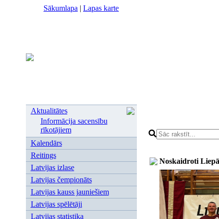
Sākumlapa
|
Lapas karte
Aktualitātes
Informācija sacensību
rīkotājiem
Kalendārs
Reitings
Noskaidroti Liep
Latvijas izlase
Latvijas čempionāts
Latvijas kauss jauniešiem
Latvijas spēlētāji
Latvijas statistika