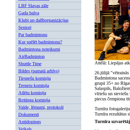
LBF Slavas zāle
Gada balva
Klubi un dalīborganizācijas
Seniori
Par badmintonu
Kur spēlēt badmintonu?
Badmintona noteikumi
AirBadminton
Attēlā: Liepājas at
Shuttle Time
Bildes (pamatā arhīvs)
26.jūlijā "vētrainā
Badmintona sacensī
Tiesnešu komisija
grupā 35+ no Rīgas,
Treneru komisija
Salaspils, Baložiem
Atlētu komisija
vīriešu un sieviešu 
piecus čempiona tit
Reitinga komisija
Valde, lēmumi, protokoli
Turnīra fotogaleriju
Turnīra rezultātus s
Dokumenti
Turnīra uzvarētāj
Antidopings
Veikals