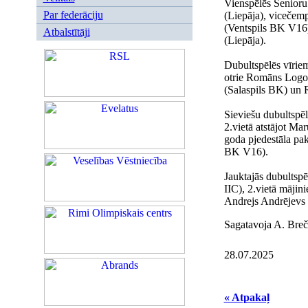
Vienspēlēs Senioru
Par federāciju
(Liepāja), vicečem
(Ventspils BK V16)
Atbalstītāji
(Liepāja).
Dubultspēlēs vīrie
otrie Romāns Logoš
(Salaspils BK) un 
Sieviešu dubultspēl
2.vietā atstājot Ma
goda pjedestāla pak
BK V16).
Jauktajās dubultsp
IIC), 2.vietā mājin
Andrejs Andrējevs 
Sagatavoja A. Breč
28.07.2025
« Atpakaļ