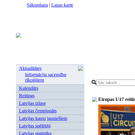
Sākumlapa
|
Lapas karte
Aktualitātes
Informācija sacensību
rīkotājiem
Kalendārs
Reitings
Eiropas U17 reitin
Latvijas izlase
Latvijas čempionāts
Latvijas kauss jauniešiem
Latvijas spēlētāji
Latvijas statistika