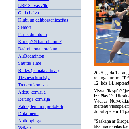
LBF Slavas zāle
Gada balva
Klubi un dalīborganizācijas
Seniori
Par badmintonu
Kur spēlēt badmintonu?
Badmintona noteikumi
AirBadminton
Shuttle Time
Bildes (pamatā arhīvs)
2025. gada 12. aug
Tiesnešu komisija
reitinga turnīru "
12. līdz 14. septem
Treneru komisija
Visvairāk spēlētāju
Atlētu komisija
Izraēlas 13, Ukrain
Reitinga komisija
Vācijas, Norvēģijas
meiteņu vienspēlēm 
Valde, lēmumi, protokoli
dubultspēlēm 14 pār
Dokumenti
Antidopings
"Saskaņā ar Eiropas
tikai nacionālās ba
Veikals