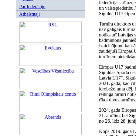
federācijas arī uzņ
Par federāciju
un valstspiederību,
Sigulda U17 Open 2
Atbalstītāji
Turnīra direktors u
nav galīgais turnīra
notiks arī Latvijas
badmintonā jaunieš
Izaicinājumu kausā,
zaudējuši Eiropas U
turnīriem pieteikša
Eiropas U17 badmint
Siguldas Sporta cen
Latvia U17". Siguld
2021. gadā, kad cit
ierobežojumu dēļ. 
reitinga turnīri no
rīkot divus turnīrus
2024. gadā Eiropas 
21. aprīlim, bet Si
no 26. līdz 28. jūni
Kopš 2019. gada La