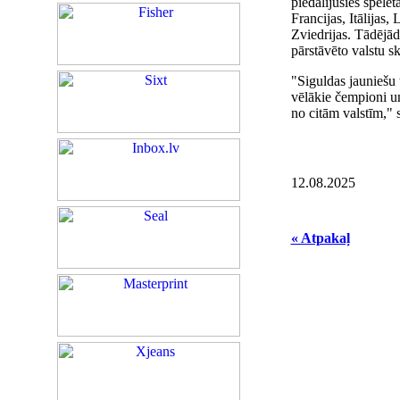
piedalījušies spēlēt
Francijas, Itālijas
Zviedrijas. Tādējād
pārstāvēto valstu sk
"Siguldas jauniešu t
vēlākie čempioni un
no citām valstīm," 
12.08.2025
« Atpakaļ