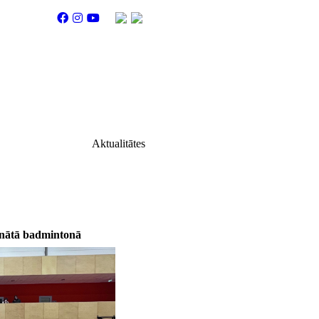
Aktualitātes
onātā badmintonā