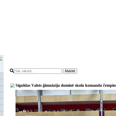
Meklēt
Siguldas Valsts ģimnāzija dominē skolu komandu čempi