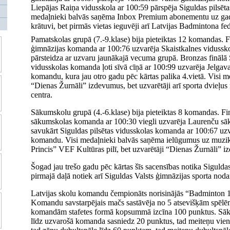
Liepājas Raiņa vidusskola ar 100:59 pārspēja Siguldas pilsēta
medaļnieki balvās saņēma Inbox Premium abonementu uz gad
krātuvi, bet pirmās vietas ieguvēji arī Latvijas Badmintona fed
Pamatskolas grupā (7.-9.klase) bija pieteiktas 12 komandas. F
ģimnāzijas komanda ar 100:76 uzvarēja Skaistkalnes vidussk
pārsteidza ar uzvaru jaunākajā vecuma grupā. Bronzas finālā S
vidusskolas komanda ļoti sīvā cīņā ar 100:99 uzvarēja Jelgav
komandu, kura jau otro gadu pēc kārtas palika 4.vietā. Visi 
“Dienas Žurnāli” izdevumus, bet uzvarētāji arī sporta dvieļus
centra.
Sākumskolu grupā (4.-6.klase) bija pieteiktas 8 komandas. Fi
sākumskolas komanda ar 100:30 viegli uzvarēja Laurenču s
savukārt Siguldas pilsētas vidusskolas komanda ar 100:67 uz
komandu. Visi medaļnieki balvās saņēma ielūgumus uz muzik
Princis” VEF Kultūras pilī, bet uzvarētāji “Dienas Žurnāli” 
Šogad jau trešo gadu pēc kārtas šīs sacensības notika Siguldas
pirmajā daļā notiek arī Siguldas Valsts ģimnāzijas sporta noda
Latvijas skolu komandu čempionāts norisinājās “Badminton 10
Komandu savstarpējais mačs sastāvēja no 5 atsevišķām spēlēm
komandām stafetes formā kopsummā izcīna 100 punktus. Sāku
līdz uzvarošā komanda sasniedz 20 punktus, tad meiteņu vien