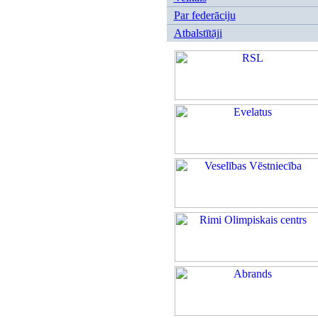
Par federāciju
Atbalstītāji