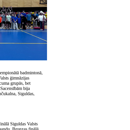
čempionātā badmintonā,
Valsts ģimnāzijas
cuma grupās, bet
 Sacensībām bija
nčukalna, Siguldas,
inālā Siguldas Valsts
mandu. Bronzas finālā