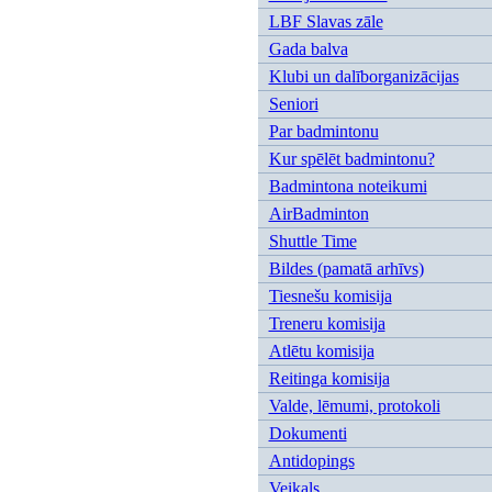
LBF Slavas zāle
Gada balva
Klubi un dalīborganizācijas
Seniori
Par badmintonu
Kur spēlēt badmintonu?
Badmintona noteikumi
AirBadminton
Shuttle Time
Bildes (pamatā arhīvs)
Tiesnešu komisija
Treneru komisija
Atlētu komisija
Reitinga komisija
Valde, lēmumi, protokoli
Dokumenti
Antidopings
Veikals