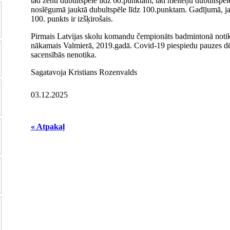
tad zēnu dubultspēle līdz 60.punktam, tad meiteņu dubultspēl
noslēgumā jauktā dubultspēle līdz 100.punktam. Gadījumā, ja r
100. punkts ir izšķirošais.
Pirmais Latvijas skolu komandu čempionāts badmintonā notika
nākamais Valmierā, 2019.gadā. Covid-19 piespiedu pauzes dē
sacensībās nenotika.
Sagatavoja Kristians Rozenvalds
03.12.2025
« Atpakaļ