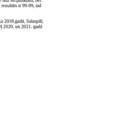
e līdz 80.punktam, bet
ezultāts ir 99-99, tad
 2018.gadā, Salaspilī,
ļ 2020. un 2021. gadā