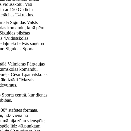
s vidusskolu. Visi
u ar 150 Gb lielu
erācijas T-kreklus.
inālā Siguldas Valsts
olas komandu, kurā pērn
iguldas pilsētas
as 4.vidusskolas
medaļnieki balvās saņēma
 no Siguldas Sporta
nālā Valmieras Pārgaujas
ākumskolas komandu,
varēja Cēsu 1.pamatskolas
ālo izrādi “Mazais
izdevumus.
 Sporta centrā, kur dienas
rbības.
0” stafetes formātā.
, līdz viena no
mā bija zēnu vienspēle,
spēle līdz 40.punktam,