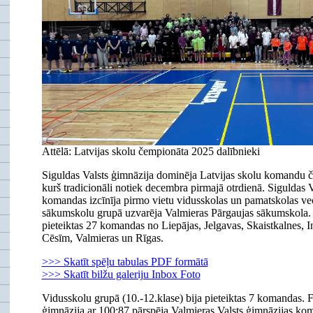
Attēlā: Latvijas skolu čempionāta 2025 dalībnieki
Siguldas Valsts ģimnāzija dominēja Latvijas skolu komandu 
kurš tradicionāli notiek decembra pirmajā otrdienā. Siguldas 
komandas izcīnīja pirmo vietu vidusskolas un pamatskolas ve
sākumskolu grupā uzvarēja Valmieras Pārgaujas sākumskola.
pieteiktas 27 komandas no Liepājas, Jelgavas, Skaistkalnes, I
Cēsīm, Valmieras un Rīgas.
>>> Skatīt spēļu tabulas PDF formātā
>>> Skatīt bilžu galeriju Inbox Foto
Vidusskolu grupā (10.-12.klase) bija pieteiktas 7 komandas. F
ģimnāzija ar 100:87 pārspēja Valmieras Valsts ģimnāzijas ko