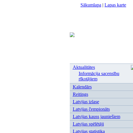
Sākumlapa
|
Lapas karte
Aktualitātes
Informācija sacensību
rīkotājiem
Kalendārs
Reitings
Latvijas izlase
Latvijas čempionāts
Latvijas kauss jauniešiem
Latvijas spēlētāji
Latvijas statistika