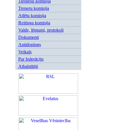
Tiesnešu komisija
Treneru komisija
Atlētu komisija
Reitinga komisija
Valde, lēmumi, protokoli
Dokumenti
Antidopings
Veikals
Par federāciju
Atbalstītāji