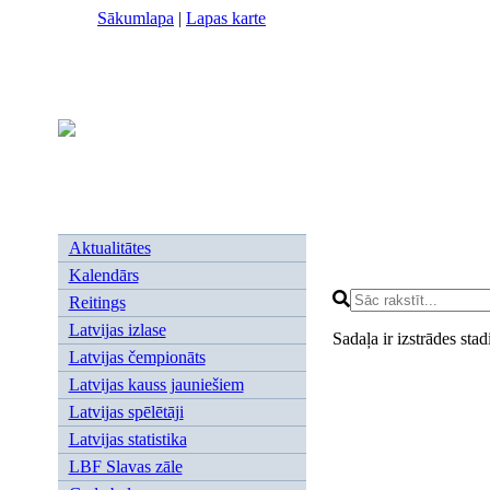
Sākumlapa
|
Lapas karte
Aktualitātes
Kalendārs
Reitings
Latvijas izlase
Sadaļa ir izstrādes stad
Latvijas čempionāts
Latvijas kauss jauniešiem
Latvijas spēlētāji
Latvijas statistika
LBF Slavas zāle