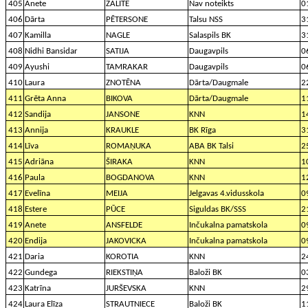
405
Anete
ZĀLĪTE
Nav noteikts
0
406
Dārta
PĒTERSONE
Talsu NSS
3
407
Kamilla
NAGLE
Salaspils BK
3
408
Nidhi Bansidar
SATIJA
Daugavpils
0
409
Ayushi
TAMRAKAR
Daugavpils
0
410
Laura
ZNOTĒNA
Dārta/Daugmale
2
411
Grēta Anna
BIKOVA
Dārta/Daugmale
1
412
Sandija
JANSONE
KNN
1
413
Annija
KRAUKLE
BK Rīga
3
414
Līva
ROMAŅUKA
ABA BK Talsi
2
415
Adriāna
ŠIRAKA
KNN
1
416
Paula
BOGDANOVA
KNN
1
417
Evelīna
MEIJA
Jelgavas 4.vidusskola
0
418
Estere
PŪCE
Siguldas BK/SSS
2
419
Anete
ANSFELDE
Inčukalna pamatskola
0
420
Endija
JAKOVICKA
Inčukalna pamatskola
0
421
Daria
KOROTIA
KNN
2
422
Gundega
RIEKSTIŅA
Baloži BK
0
423
Katrīna
JURŠEVSKA
KNN
2
424
Laura Elīza
STRAUTNIECE
Baloži BK
1