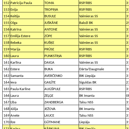
152
Patrīcija Paula
TOMA
RSP/RBS
3
153
Enija
TROPIŅA
RSP/RBS
3
154
Keitija
BUSULE
Valmieras SS
3
155
Olga
JUŠKĀNE
Baloži BK
2
156
Katrīna
ANTONE
Valmieras SS
3
157
Emīlija Estere
ZŪPE
Valmieras SS
3
158
Rebeka
KUŠĶE
Valmieras SS
3
159
Marija
PRŪSE
RSP/RBS
3
160
Laura
PUNKSTIŅA
RSP/RBS
3
161
Karlīna
DAIGA
Valmieras SS
3
162
Estere
BUKA
Dārta/Daugmale
3
163
Samanta
AVERČENKO
BIK Liepāja
3
164
Ieva
GAILĪTE
Siguldas BK
2
165
Paula Karlīne
AUGŠPULE
RSP/RBS
3
166
Laura
ZEĻĢE
BK Imanta
0
167
Lība
ZANDBERGA
Talsu NSS
3
168
Jūlija
JEŽOVA
BK Imanta
3
169
Anete
LAUCE
Talsu NSS
3
170
Ilze
GŪTMANE
Liepāja
3
171
Karīna
KĀRKLIŅA
BIK Liepāja
3