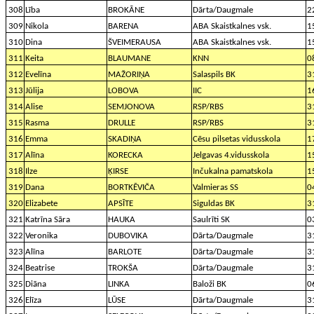
308
Lība
BROKĀNE
Dārta/Daugmale
2
309
Nikola
BARENA
ABA Skaistkalnes vsk.
1
310
Dina
ŠVEIMERAUSA
ABA Skaistkalnes vsk.
1
311
Keita
BLAUMANE
KNN
0
312
Evelīna
MAŽORIŅA
Salaspils BK
3
313
Jūlija
LOBOVA
IIC
1
314
Alise
SEMJONOVA
RSP/RBS
3
315
Rasma
DRULLE
RSP/RBS
3
316
Emma
SKADIŅA
Cēsu pilsetas vidusskola
1
317
Alīna
KORECKA
Jelgavas 4.vidusskola
1
318
Ilze
ĶIRSE
Inčukalna pamatskola
1
319
Dana
BORTKĒVIČA
Valmieras SS
0
320
Elizabete
APSĪTE
Siguldas BK
3
321
Katrīna Sāra
HAUKA
Saulrīti SK
0
322
Veronika
DUBOVIKA
Dārta/Daugmale
3
323
Alīna
BARLOTE
Dārta/Daugmale
3
324
Beatrise
TROKŠA
Dārta/Daugmale
3
325
Diāna
LINKA
Baloži BK
0
326
Elīza
LŪSE
Dārta/Daugmale
3