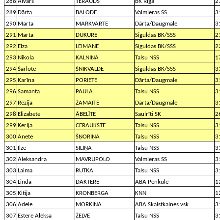
288
Aivars
TĒRAUDS
BK Rīga
2
289
Dārta
BALODE
Valmieras SS
3
290
Marta
MARKVARTE
Dārta/Daugmale
3
291
Marta
DUKURE
Siguldas BK/SSS
2
292
Elza
LEIMANE
Siguldas BK/SSS
2
293
Nikola
KALNIŅA
Talsu NSS
1
294
Šarlote
ŠNIKVALDE
Siguldas BK/SSS
3
295
Karīna
PORIETE
Dārta/Daugmale
3
296
Samanta
PAULA
Talsu NSS
3
297
Rēzija
ŽAMAITE
Dārta/Daugmale
3
298
Elizabete
ĀBELĪTE
Saulrīti SK
2
299
Kerija
CERAUKSTE
Talsu NSS
3
300
Anete
ŠŅORIŅA
Talsu NSS
3
301
Ilze
SILIŅA
Talsu NSS
3
302
Aleksandra
MAVRUPOLO
Valmieras SS
3
303
Laima
RUTKA
Talsu NSS
3
304
Linda
DAKTERE
ABA Penkule
1
305
Kitija
KRONBERGA
KNN
1
306
Adele
MORKINA
ABA Skaistkalnes vsk.
3
307
Estere Aleksa
ŽELVE
Talsu NSS
3