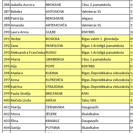
386
Izabella Aurora
BROKANE
Cēsu 2.pamatskola
1
387
Rebeka
ANTONOVA
Valmieras SS
3
388
Patrīcija
BERGMANE
Jelgava
0
389
Amanda
ARTEMOVIČA
Valmieras SS
3
390
Laura Anna
GULBE
RSP/RBS
1
391
Terēze
ROSICKA
Rīgas valsts 1. ģimnāzija
0
392
Zane
PANFILOVA
Rīgas 1.Kristīgā pamatskola
1
393
Aleksandra Frančeska
RUSSO
Rīgas 1.Kristīgā pamatskola
1
394
Marta
GRINBERGA
Cēsu 1.pamatskola
1
395
Aija
POPE
RSP/RBS
0
396
Madara
KUDIŅA
Rīgas Ziepniekkalna vidusskola
1
397
Anna
KUTKEVIČA
Rīgas Ziepniekkalna vidusskola
1
398
Katrīna
STRAZDIŅA
Rīgas Ziepniekkalna vidusskola
1
399
Paula Sindija
BRICMANE
KNN
2
400
Reičela Linda
ARĀJA
Talsu NSS
3
401
Marija
ČERŅAVSKA
Daugavpils
0
402
Mona
JĒGERE
Skaistkalne
0
403
Elīna
KRAVALE
Daugavpils
0
404
Danija
PUTNIŅA
Skaistkalne
0