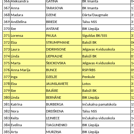
366
Aleksandra
GATINA
BK Imanta
0
367
Anna
TARASOVA
BK Imanta
1
368
Madara
DZENE
Dārta/Daugmale
3
369
Andželīna
BRIEDE
Talsu NSS
3
370
Ilze
ANTANE
BIK Liepāja
2
371
Lorensa
PAULA
Siguldas BK/SSS
3
372
Elza
STRUMPMANE
Baloži BK
0
373
Laura
DIDRIHSONE
Jelgavas 4.vidusskola
1
374
Linda
LIEPKALNE
Baloži BK
0
375
Marta
ŠĶICKOVSKA
Jelgavas 4.vidusskola
1
376
Anna Marija
BUNCE
RSP/RBS
0
377
Inga
DZELZE
Penkule
1
378
Elza
JAUNSLAVIETE
Lotos
3
379
Ilze
BAJĀRE
Baloži BK
0
380
Linda
BERNĀNE
BIK Liepāja
1
381
Katrīna
BURBERGA
Inčukalna pamatskola
1
382
Nora
DREIŠKENA
Talsu NSS
3
383
Keita
LEJNIECE
Inčukalna vidusskola
1
384
Evelīna
TJAGUNENKO
BIK Liepāja
3
385
Arta
MURZIŅA
BIK Liepāja
3