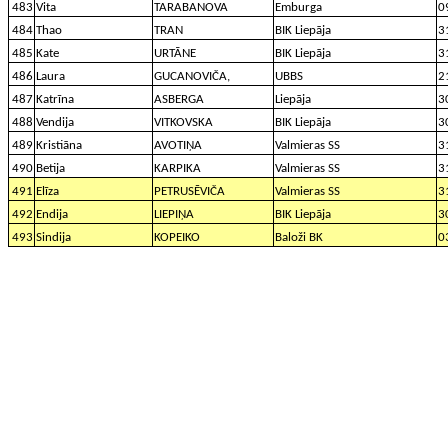
483
Vita
TARABANOVA
Emburga
0
484
Thao
TRAN
BIK Liepāja
3
485
Kate
URTĀNE
BIK Liepāja
3
486
Laura
GUCANOVIČA,
UBBS
2
487
Katrīna
ASBERGA
Liepāja
3
488
Vendija
VITKOVSKA
BIK Liepāja
3
489
Kristiāna
AVOTIŅA
Valmieras SS
3
490
Betija
KARPIKA
Valmieras SS
3
491
Elīza
PETRUSĒVIČA
Valmieras SS
3
492
Endija
LIEPIŅA
BIK Liepāja
3
493
Sindija
KOPEIKO
Baloži BK
0