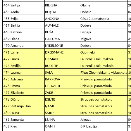
464
Sintija
RIEKSTA
Olaine
2
465
Anda
RUĶERE
Dobele
0
466
Evija
ANCKIŅA
Cēsu 2.pamatskola
1
467
Sintija
AUMALE
Dobele
0
468
Katrīna
BUŠA
Liepāja
3
469
Diāna
GAILUMA
Jelgava
3
470
Amanda
MIĶELSONE
Dobele
0
471
Laine
DREISMANE
Ozolnieki
3
472
Luāra
OKMANE
Laurenču sākumskola
1
473
Emīlija
RUDZĪTE
Laurenču sākumskola
1
474
Lauma
SALA
Rīgas Ziepniekkalna vidusskola
1
475
Adriāna
KARPOVA
Priekuļu pamatskola
1
476
Emma
LIETAVIETE
Priekuļu pamatskola
1
477
Elizabete
ZAĶE
Priekuļu pamatskola
1
478
Diāna
EGLĪTE
Straupes pamatskola
1
479
Stefānija Una
ŅAME
Straupes pamatskola
1
480
Laura
ŠMITE
Straupes pamatskola
1
481
Samanta
LEJIŅA
Jelgava
0
482
Kieu
OANH
BIK Liepāja
3