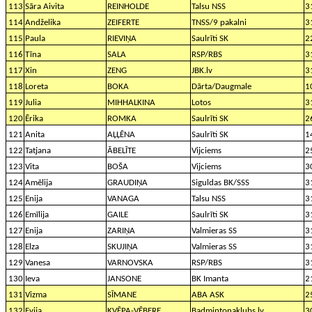
113
Sāra Aivita
REINHOLDE
Talsu NSS
3
114
Andželika
ZEIFERTE
TNSS/9 pakalni
3
115
Paula
RIEVIŅA
Saulrīti SK
2
116
Tīna
SALA
RSP/RBS
3
117
Xin
ZENG
JBK.lv
3
118
Loreta
BOKA
Dārta/Daugmale
1
119
Julia
MIHHALKINA
Lotos
3
120
Ērika
ROMKA
Saulrīti SK
2
121
Anita
AĻĻĒNA
Saulrīti SK
1
122
Tatjana
ĀBELĪTE
Vijciems
2
123
Vita
BOŠA
Vijciems
3
124
Amēlija
GRAUDIŅA
Siguldas BK/SSS
3
125
Enija
VANAGA
Talsu NSS
3
126
Emīlija
GAILE
Saulrīti SK
3
127
Enija
ZARIŅA
Valmieras SS
3
128
Elza
SKUJIŅA
Valmieras SS
3
129
Vanesa
VARNOVSKA
RSP/RBS
3
130
Ieva
JANSONE
BK Imanta
2
131
Vizma
SĪMANE
ABA ASK
2
132
Evija
KVĒPA-VĒBERE
Badmintonaklubs.lv
3