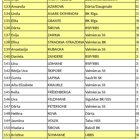
133
Amanda
AZAROVA
Dārta/Daugmale
0
134
Linda
ASARE-DOMINONI
BK Rīga
1
135
Elita
GRANTE
BK Rīga
3
136
Dārta
ŠIROVA
RSP/RBS
3
137
Evija
ZARIŅA
Valmieras SS
3
138
Elīna
STRADIŅA-STRAZDIŅA
Valmieras BK
3
139
Anastasija
RUBACKA
Valmieras SS
3
140
Daniela
ZANDERE
RSP/RBS
3
141
Līna
LEIMANE
RSP/RBS
3
142
Rēzija Uva
ŠĶIPORE
Valmieras SS
3
143
Gunta
LAPIŅA
Saulrīti SK
2
144
Alta Elizabete
KRAUKLE
Valmieras SS
3
145
Keita
FRĪDENBERGA
Valmieras SS
3
146
Līva
FELDMANE
Siguldas BK/SSS
3
147
Dārta
PETERSONE
Valmieras SS
3
148
Helēna
KOVA
Dārta
0
149
Jasmīna
VOLFA
Talsu NSS
3
150
Madara
ŠIROVA
Baloži BK
3
151
Kristīne
ŠONMANE
UBBS
3