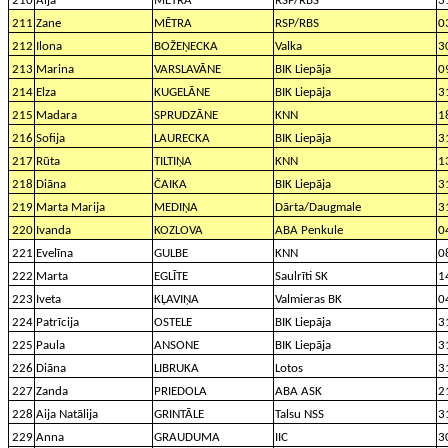
210
Aija
MĒTRA
RSP/RBS
3
211
Zane
MĒTRA
RSP/RBS
0
212
Ilona
BOŽEŅECKA
Valka
3
213
Marina
VARSLAVĀNE
BIK Liepāja
0
214
Elza
KUGELĀNE
BIK Liepāja
3
215
Madara
SPRUDZĀNE
KNN
1
216
Sofija
LAURECKA
BIK Liepāja
3
217
Rūta
TILTIŅA
KNN
1
218
Diāna
ČAIKA
BIK Liepāja
3
219
Marta Marija
MEDIŅA
Dārta/Daugmale
3
220
Ivanda
KOZLOVA
ABA Penkule
0
221
Evelīna
GULBE
KNN
0
222
Marta
EGLĪTE
Saulrīti SK
1
223
Iveta
KĻAVIŅA
Valmieras BK
0
224
Patrīcija
OSTELE
BIK Liepāja
3
225
Paula
ANSONE
BIK Liepāja
3
226
Diāna
LIBRUKA
Lotos
3
227
Zanda
PRIEDOLA
ABA ASK
2
228
Aija Natālija
GRINTĀLE
Talsu NSS
3
229
Anna
GRAUDUMA
IIC
3