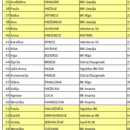
35
Andželīna
VINKLERE
BIK Liepāja
3
36
Paula
MEŽALE
BIK Liepāja
3
37
Baiba
JĀTNIECE
BK Rīga
2
38
Ieva
MEŽDREIJA
BIK Liepāja
3
39
Rūta
JANSONE
Valmieras SS
3
40
Anna
MIESNIECE
RSP/RBS
3
41
Karolīna
SPRICE
Valmieras SS
3
42
Alise
ANTANE
BIK Liepāja
3
43
Inga
BLEIDELE
BK Rīga
0
44
Eiprila
BRIEDE
Dārta/Daugmale
3
45
Leila Anna
SILIŅA
Siguldas BK/SSS
3
46
Annemarija
PRIEDE
Dārta/Daugmale
3
47
Diāna
ŠAVALGINA
BK Rīga
3
48
Sofija
MEŽECKA
BK Imanta
0
49
Agnese
LOCA
BK Imanta
0
50
Veronika
MARKELOVA
BK Imanta
0
51
Paula
MACKĒVIČA
Siguldas BK
2
52
Kavidi
SIRIMANNAGE
Valmieras BK
0
53
Grieta
JERMACĀNE
Saulrīti SK
2
54
Veronika
OZOLIŅA
BK Imanta
0