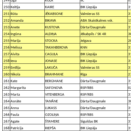
249
Līga
KŪLA
IIC
0
250
Keitija
KAIRE
BIK Liepāja
3
251
Rūta
JĒKABSONE
Valmieras SS
3
252
Amanda
BIKAVA
ABA Skaistkalnes vsk.
1
253
Anete
KUSTOVA
Dārta/Daugmale
3
254
Ingūna
ALDIŅA
Jēkabpils / SK 4R
3
255
Marija
STOCKA
Jelgava
2
256
Melissa
TAKANBEKOVA
KNN
3
257
Aivita
CAGULA
BIK Liepāja
3
258
Ieva
JONASE
BIK Liepāja
3
259
Emīlija
LAKUČA
Valmieras SS
3
260
Nikola
BRAHMANE
Rīga
2
261
Kate
BERGMANE
Dārta/Daugmale
3
262
Margarita
SAFONOVA
RSP/RBS
0
263
Marta
VITENBERGA
RSP/RBS
3
264
Asnāte
TAIVĀNE
Dārta/Daugmale
3
265
Anna
LUKASS
Dārta/Daugmale
3
266
Paula
OZOLIŅA
RSP/RBS
3
267
Agate
ŠTAMERE
Siguldas BK
3
268
Patrīcija
RIEPŠA
BIK Liepāja
3