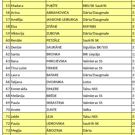
55
Madara
PUĶĪTE
RBS/SK Saulrīti
1
56
Arina
ABRAMOVIČA
Dārta/Daugmale
3
57
Amēlija
JANSONE-LEIBURGA
Dārta/Daugmale
3
58
Elza
ZITĀNE
RSP/RBS
3
59
Viktorija
ZUBOVA
Dārta/Daugmale
3
60
Renāte
PETZĀLE
Saulrīti SK
0
61
Denīze
SAUKĀNE
Siguldas BK/SSS
3
62
Santa
BRONKA
BIK Liepāja
1
63
Ilana
MIROJEVSKA
Valmieras SS
3
64
Tīna Luīze
FRINDE
Valmieras SS
3
65
Laura
BATARE
Dārta/Daugmale
3
66
Tatjana
DVORNIKA
Lotos
0
67
Esmeralda
EIHLERE
Talsu NSS
3
68
Melānija
BRĒDE
Valmieras SS
3
69
Paula
SKRASTIŅA
Valmieras SS
3
70
Anete
ZUNTE
Valka
2
71
Lelde
LEJA
Talsu NSS
3
72
Paula
UDROVSKA
Saulrīti SK
2
73
Megija
ĀBOLTIŅA
Dārta
3