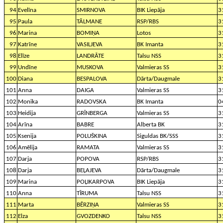
94
Evelīna
SMIRNOVA
BIK Liepāja
3
95
Paula
TĀLMANE
RSP/RBS
3
96
Marina
BOMIŅA
Lotos
3
97
Katrīne
VASILJEVA
BK Imanta
3
98
Elīze
LANDRĀTE
Talsu NSS
3
99
Undīne
MUSKOVA
Valmieras SS
3
100
Diana
BESPALOVA
Dārta/Daugmale
3
101
Anna
DAIGA
Valmieras SS
3
102
Monika
RADOVSKA
BK Imanta
0
103
Heidija
GRĪNBERGA
Valmieras SS
3
104
Arīna
BABRE
Alberta BK
3
105
Ksenija
POLUŠKINA
Siguldas BK/SSS
3
106
Amēlija
RAMATA
Valmieras SS
3
107
Darja
POPOVA
RSP/RBS
3
108
Darja
BEĻAJEVA
Dārta/Daugmale
3
109
Marina
POĻIKARPOVA
BIK Liepāja
3
110
Anna
TĪRUMA
Talsu NSS
3
111
Marta
BĒRZIŅA
Valmieras SS
3
112
Elza
GVOZDENKO
Talsu NSS
3