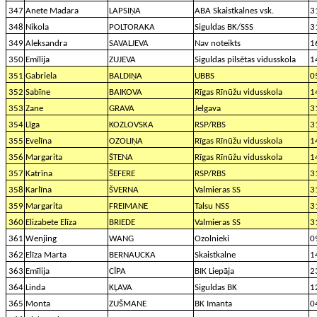
347
Anete Madara
LAPSIŅA
ABA Skaistkalnes vsk.
3
348
Nikola
POLTORAKA
Siguldas BK/SSS
3
349
Aleksandra
SAVALJEVA
Nav noteikts
1
350
Emīlija
ZUJEVA
Siguldas pilsētas vidusskola
1
351
Gabriela
BALDIŅA
UBBS
0
352
Sabīne
BAIKOVA
Rīgas Rīnūžu vidusskola
1
353
Zane
GRAVA
Jelgava
3
354
Līga
KOZLOVSKA
RSP/RBS
3
355
Evelīna
OZOLIŅA
Rīgas Rīnūžu vidusskola
1
356
Margarita
ŠTENA
Rīgas Rīnūžu vidusskola
1
357
Katrīna
ŠEFERE
RSP/RBS
3
358
Karlīna
ŠVERNA
Valmieras SS
3
359
Margarita
FREIMANE
Talsu NSS
3
360
Elizabete Elīza
BRIEDE
Valmieras SS
3
361
Wenjing
WANG
Ozolnieki
0
362
Elīza Marta
BERNAUCKA
Skaistkalne
1
363
Emīlija
CĪPA
BIK Liepāja
2
364
Linda
KĻAVA
Siguldas BK
1
365
Monta
ZUŠMANE
BK Imanta
0