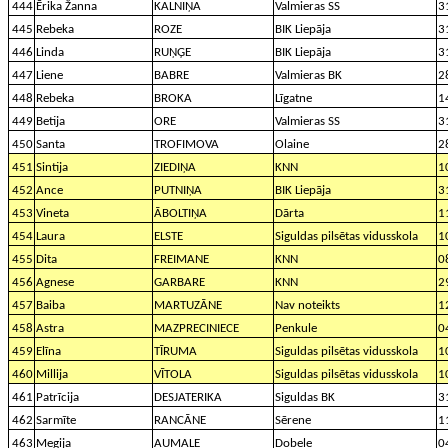
444
Ērika Žanna
KALNIŅA
Valmieras SS
3
445
Rebeka
ROZE
BIK Liepāja
3
446
Linda
RUŅĢE
BIK Liepāja
3
447
Liene
BABRE
Valmieras BK
2
448
Rebeka
BROKA
Līgatne
1
449
Betija
ORE
Valmieras SS
3
450
Santa
TROFIMOVA
Olaine
2
451
Sintija
ZIEDIŅA
KNN
1
452
Ance
PUTNIŅA
BIK Liepāja
3
453
Vineta
ĀBOLTIŅA
Dārta
1
454
Laura
ELSTE
Siguldas pilsētas vidusskola
1
455
Dita
FREIMANE
KNN
0
456
Agnese
GARBARE
KNN
2
457
Baiba
MARTUZĀNE
Nav noteikts
1
458
Astra
MAZPRECINIECE
Penkule
0
459
Elīna
TĪRUMA
Siguldas pilsētas vidusskola
1
460
Millija
VĪTOLA
Siguldas pilsētas vidusskola
1
461
Patrīcija
DESJATERIKA
Siguldas BK
3
462
Sarmīte
RANCĀNE
Sērene
1
463
Megija
AUMALE
Dobele
0