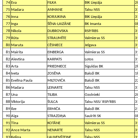
74
Eva
FILKA
BIK Liepāja
2
75
Madara
ANMANE
Talsu NSS
3
76
Inna
KORJUKINA
BIK Liepāja
3
77
Inga
ŠĒNA-LAIZĀNE
BK Imanta
0
78
Nikola
DUBROVSKA
RSP/RBS
3
79
Rūta
STRAUMĪTE
Valmieras SS
3
80
Maruta
CĒSNIECE
Jelgava
3
81
Mairita
EINBERGA
Valmieras SS
3
82
Alevtina
KARPATS
Lotos
3
83
Arta
PRIEDNIECE
Siguldas BK
2
84
Iveta
ZOSĒNA
Baloži BK
1
85
Evelīna Paula
MILTOVIČA
Baloži BK
2
86
Madara
LEINARTE
Talsu NSS
3
87
Una
TILIBA
Ozolnieki
2
88
Viktorija
ŠULCA
Talsu NSS/ RSP/RBS
3
89
Ilze
ERMIČA
Baloži BK
2
90
Aiga
STRAZDIŅA
Saulrīti SK
0
91
Tīna
KOTĀNE
Valmieras SS
3
92
Ance Marta
NEIVARTE
Talsu NSS
3
93
Kelina
LAUVENŠTEINE
Talsu NSS
3