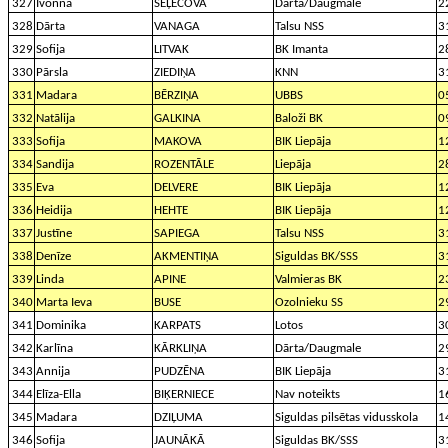
327
Ivonna
SEĻECOVA
Dārta/Daugmale
2
328
Dārta
VANAGA
Talsu NSS
3
329
Sofija
LITVAK
BK Imanta
2
330
Pārsla
ZIEDIŅA
KNN
3
331
Madara
BĒRZIŅA
UBBS
0
332
Natālija
GALKINA
Baloži BK
0
333
Sofija
MAKOVA
BIK Liepāja
1
334
Sandija
ROZENTĀLE
Liepāja
2
335
Eva
DELVERE
BIK Liepāja
1
336
Heidija
HEHTE
BIK Liepāja
1
337
Justīne
SAPIEGA
Talsu NSS
3
338
Denīze
AKMENTIŅA
Siguldas BK/SSS
3
339
Linda
APINE
Valmieras BK
2
340
Marta Ieva
BUSE
Ozolnieku SS
2
341
Dominika
KARPATS
Lotos
3
342
Karlīna
KĀRKLIŅA
Dārta/Daugmale
2
343
Annija
PUDZĒNA
BIK Liepāja
3
344
Elīza-Ella
BIĶERNIECE
Nav noteikts
1
345
Madara
DZIĻUMA
Siguldas pilsētas vidusskola
1
346
Sofija
JAUNĀKĀ
Siguldas BK/SSS
3