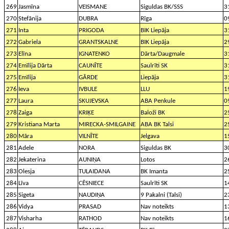
269
Jasmīna
VEISMANE
Siguldas BK/SSS
3
270
Stefānija
DUBRA
Rīga
0
271
Inta
PRIGODA
BIK Liepāja
3
272
Gabriela
GRANTSKALNE
BIK Liepāja
2
273
Elīna
IGNATENKO
Dārta/Daugmale
3
274
Emīlija Dārta
CAUNĪTE
Saulrīti SK
3
275
Emīlija
GĀRDE
Liepāja
3
276
Ieva
IVBULE
LLU
1
277
Laura
SKUJEVSKA
ABA Penkule
0
278
Zaiga
KRIĶE
Baloži BK
2
279
Kristiana Marta
MIRECKA-SMILGAINE
ABA BK Talsi
2
280
Māra
VILNĪTE
Jelgava
1
281
Adele
NORA
Siguldas BK
3
282
Jekaterina
AUNIŅA
Lotos
2
283
Olesja
TULAIDANA
BK Imanta
2
284
Līva
CĒSNIECE
Saulrīti SK
1
285
Sigeta
NAUDIŅA
9 Pakalni (Talsi)
2
286
Vidya
PRASAD
Nav noteikts
1
287
Visharha
RATHOD
Nav noteikts
1