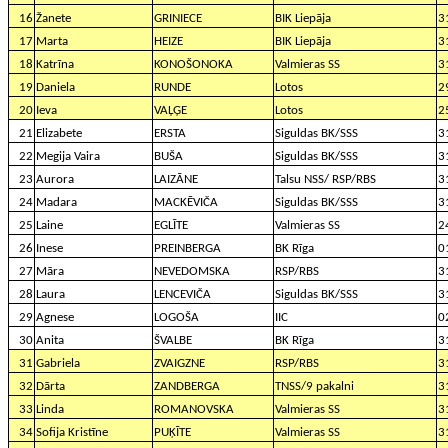
16
Žanete
GRINIECE
BIK Liepāja
3
17
Marta
HEIZE
BIK Liepāja
3
18
Katrīna
KONOŠONOKA
Valmieras SS
3
19
Daniela
RUNDE
Lotos
2
20
Ieva
VAĻĢE
Lotos
2
21
Elizabete
ERSTA
Siguldas BK/SSS
3
22
Megija Vaira
BUŠA
Siguldas BK/SSS
3
23
Aurora
LAIZĀNE
Talsu NSS/ RSP/RBS
3
24
Madara
MACKĒVIČA
Siguldas BK/SSS
3
25
Laine
EGLĪTE
Valmieras SS
2
26
Inese
PREINBERGA
BK Rīga
0
27
Māra
NEVEDOMSKA
RSP/RBS
3
28
Laura
LENCEVIČA
Siguldas BK/SSS
3
29
Agnese
LOGOŠA
IIC
0
30
Anita
ŠVALBE
BK Rīga
3
31
Gabriela
ZVAIGZNE
RSP/RBS
3
32
Dārta
ZANDBERGA
TNSS/9 pakalni
3
33
Linda
ROMANOVSKA
Valmieras SS
3
34
Sofija Kristīne
PUĶĪTE
Valmieras SS
3