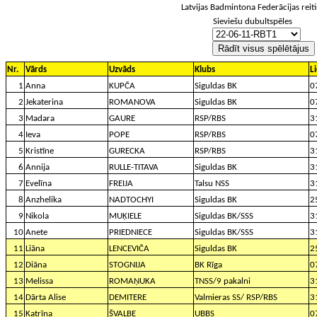
Nr.
Vārds
Uzvāds
Klubs
L
1
Anna
KUPČA
Siguldas BK
0
2
Jekaterina
ROMANOVA
Siguldas BK
0
3
Madara
GAURE
RSP/RBS
3
4
Ieva
POPE
RSP/RBS
0
5
Kristīne
GURECKA
RSP/RBS
3
6
Annija
RULLE-TITAVA
Siguldas BK
3
7
Evelīna
FREIJA
Talsu NSS
3
8
Anzhelika
NADTOCHYI
Siguldas BK
2
9
Nikola
MUĶIELE
Siguldas BK/SSS
3
10
Anete
PRIEDNIECE
Siguldas BK/SSS
3
11
Liāna
LENCEVIČA
Siguldas BK
2
12
Diāna
STOGNIJA
BK Rīga
0
13
Melissa
ROMAŅUKA
TNSS/9 pakalni
3
14
Dārta Alise
DEMITERE
Valmieras SS/ RSP/RBS
3
15
Katrīna
ŠVALBE
UBBS
0