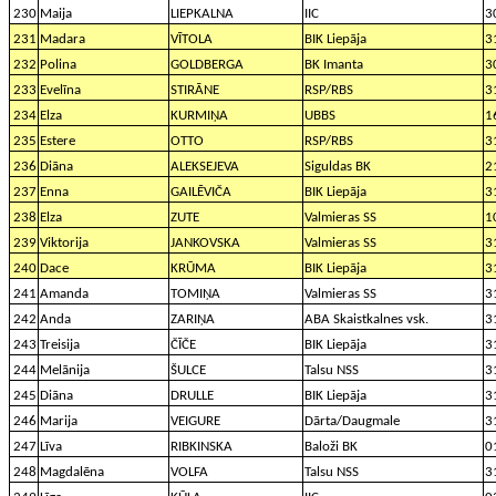
230
Maija
LIEPKALNA
IIC
3
231
Madara
VĪTOLA
BIK Liepāja
3
232
Polina
GOLDBERGA
BK Imanta
3
233
Evelīna
STIRĀNE
RSP/RBS
3
234
Elza
KURMIŅA
UBBS
1
235
Estere
OTTO
RSP/RBS
3
236
Diāna
ALEKSEJEVA
Siguldas BK
2
237
Enna
GAILĒVIČA
BIK Liepāja
3
238
Elza
ZUTE
Valmieras SS
1
239
Viktorija
JANKOVSKA
Valmieras SS
3
240
Dace
KRŪMA
BIK Liepāja
3
241
Amanda
TOMIŅA
Valmieras SS
3
242
Anda
ZARIŅA
ABA Skaistkalnes vsk.
3
243
Treisija
ČĪČE
BIK Liepāja
3
244
Melānija
ŠULCE
Talsu NSS
3
245
Diāna
DRULLE
BIK Liepāja
3
246
Marija
VEIGURE
Dārta/Daugmale
3
247
Līva
RIBKINSKA
Baloži BK
0
248
Magdalēna
VOLFA
Talsu NSS
3