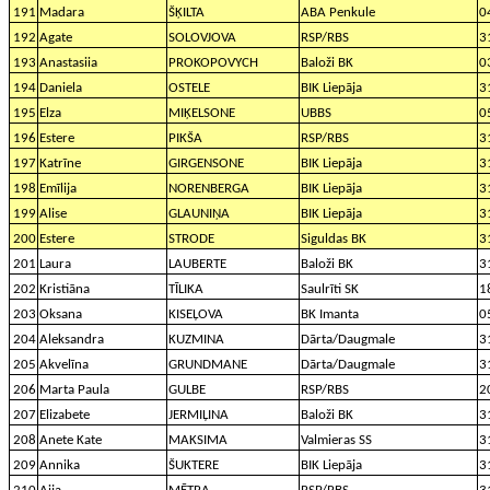
191
Madara
ŠĶILTA
ABA Penkule
0
192
Agate
SOLOVJOVA
RSP/RBS
3
193
Anastasiia
PROKOPOVYCH
Baloži BK
0
194
Daniela
OSTELE
BIK Liepāja
3
195
Elza
MIĶELSONE
UBBS
0
196
Estere
PIKŠA
RSP/RBS
3
197
Katrīne
GIRGENSONE
BIK Liepāja
3
198
Emīlija
NORENBERGA
BIK Liepāja
3
199
Alise
GLAUNIŅA
BIK Liepāja
3
200
Estere
STRODE
Siguldas BK
3
201
Laura
LAUBERTE
Baloži BK
3
202
Kristiāna
TĪLIKA
Saulrīti SK
1
203
Oksana
KISEĻOVA
BK Imanta
0
204
Aleksandra
KUZMINA
Dārta/Daugmale
3
205
Akvelīna
GRUNDMANE
Dārta/Daugmale
3
206
Marta Paula
GULBE
RSP/RBS
2
207
Elizabete
JERMIĻINA
Baloži BK
3
208
Anete Kate
MAKSIMA
Valmieras SS
3
209
Annika
ŠUKTERE
BIK Liepāja
3