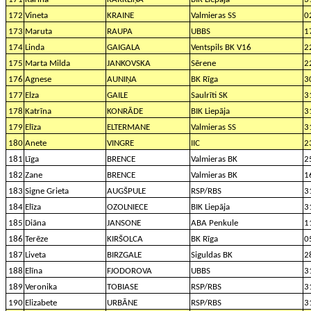
172
Vineta
KRAINE
Valmieras SS
0
173
Maruta
RAUPA
UBBS
1
174
Linda
GAIGALA
Ventspils BK V16
2
175
Marta Milda
JANKOVSKA
Sērene
2
176
Agnese
AUNIŅA
BK Rīga
3
177
Elza
GAILE
Saulrīti SK
3
178
Katrīna
KONRĀDE
BIK Liepāja
3
179
Elīza
ELTERMANE
Valmieras SS
3
180
Anete
VINGRE
IIC
2
181
Līga
BRENCE
Valmieras BK
2
182
Zane
BRENCE
Valmieras BK
1
183
Signe Grieta
AUGŠPULE
RSP/RBS
3
184
Elīza
OZOLNIECE
BIK Liepāja
3
185
Diāna
JANSONE
ABA Penkule
1
186
Terēze
KIRŠOLCA
BK Rīga
0
187
Liveta
BIRZGALE
Siguldas BK
2
188
Elīna
FJODOROVA
UBBS
3
189
Veronika
TOBIASE
RSP/RBS
3
190
Elizabete
URBĀNE
RSP/RBS
3