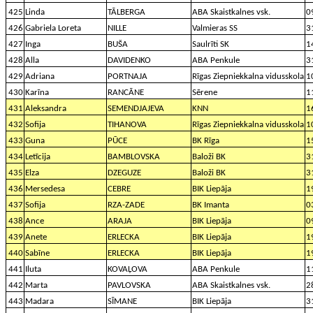
425
Linda
TĀLBERGA
ABA Skaistkalnes vsk.
0
426
Gabriela Loreta
NILLE
Valmieras SS
3
427
Inga
BUŠA
Saulrīti SK
1
428
Alla
DAVIDENKO
ABA Penkule
3
429
Adriana
PORTNAJA
Rīgas Ziepniekkalna vidusskola
1
430
Karīna
RANCĀNE
Sērene
1
431
Aleksandra
SEMENDJAJEVA
KNN
1
432
Sofija
TIHANOVA
Rīgas Ziepniekkalna vidusskola
1
433
Guna
PŪCE
BK Rīga
1
434
Letīcija
BAMBLOVSKA
Baloži BK
3
435
Elza
DZEGUZE
Baloži BK
3
436
Mersedesa
CEBRE
BIK Liepāja
1
437
Sofija
RZA-ZADE
BK Imanta
0
438
Ance
ARAJA
BIK Liepāja
0
439
Anete
ERLECKA
BIK Liepāja
1
440
Sabīne
ERLECKA
BIK Liepāja
1
441
Iluta
KOVAĻOVA
ABA Penkule
1
442
Marta
PAVLOVSKA
ABA Skaistkalnes vsk.
2
443
Madara
SĪMANE
BIK Liepāja
3