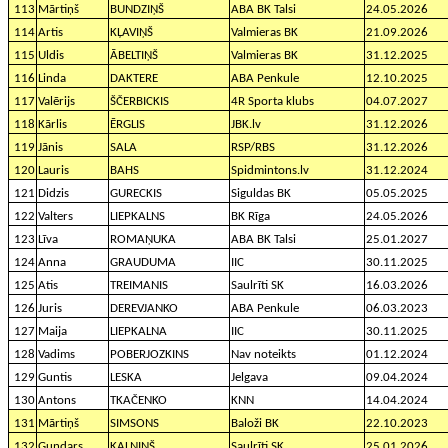
113
Mārtiņš
BUNDZIŅŠ
ABA BK Talsi
24.05.2026
114
Artis
KĻAVIŅŠ
Valmieras BK
21.09.2026
115
Uldis
ĀBELTIŅŠ
Valmieras BK
31.12.2025
116
Linda
DAKTERE
ABA Penkule
12.10.2025
117
Valērijs
ŠČERBICKIS
4R Sporta klubs
04.07.2027
118
Kārlis
ĒRGLIS
JBK.lv
31.12.2026
119
Jānis
SALA
RSP/RBS
31.12.2026
120
Lauris
BAHS
Spidmintons.lv
31.12.2024
121
Didzis
GURECKIS
Siguldas BK
05.05.2025
122
Valters
LIEPKALNS
BK Rīga
24.05.2026
123
Līva
ROMAŅUKA
ABA BK Talsi
25.01.2027
124
Anna
GRAUDUMA
IIC
30.11.2025
125
Atis
TREIMANIS
Saulrīti SK
16.03.2026
126
Juris
DEREVJANKO
ABA Penkule
06.03.2023
127
Maija
LIEPKALNA
IIC
30.11.2025
128
Vadims
POBERJOZKINS
Nav noteikts
01.12.2024
129
Guntis
LESKA
Jelgava
09.04.2024
130
Antons
TKAČENKO
KNN
14.04.2024
131
Mārtiņš
SIMSONS
Baloži BK
22.10.2023
132
Gundars
KALNIŅŠ
Saulrīti SK
25.01.2026