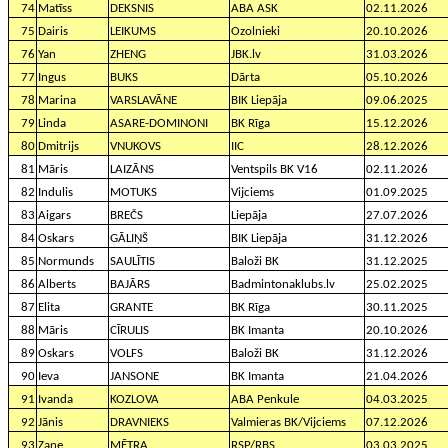
74
Matīss
DEKSNIS
ABA ASK
02.11.2026
75
Dairis
LEIKUMS
Ozolnieki
20.10.2026
76
Yan
ZHENG
JBK.lv
31.03.2026
77
Ingus
BUKS
Dārta
05.10.2026
78
Marina
VARSLAVĀNE
BIK Liepāja
09.06.2025
79
Linda
ASARE-DOMINONI
BK Rīga
15.12.2026
80
Dmitrijs
VNUKOVS
IIC
28.12.2026
81
Māris
LAIZĀNS
Ventspils BK V16
02.11.2026
82
Indulis
MOTUKS
Vijciems
01.09.2025
83
Aigars
BREČS
Liepāja
27.07.2026
84
Oskars
GĀLIŅŠ
BIK Liepāja
31.12.2026
85
Normunds
SAULĪTIS
Baloži BK
31.12.2025
86
Alberts
BAJĀRS
Badmintonaklubs.lv
25.02.2025
87
Elita
GRANTE
BK Rīga
30.11.2025
88
Māris
CĪRULIS
BK Imanta
20.10.2026
89
Oskars
VOLFS
Baloži BK
31.12.2026
90
Ieva
JANSONE
BK Imanta
21.04.2026
91
Ivanda
KOZLOVA
ABA Penkule
04.03.2025
92
Jānis
DRAVNIEKS
Valmieras BK/Vijciems
07.12.2026
93
Zane
MĒTRA
RSP/RBS
03.03.2025