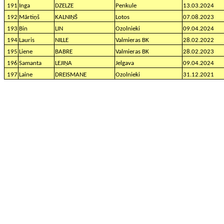
191
Inga
DZELZE
Penkule
13.03.2024
192
Mārtiņš
KALNIŅŠ
Lotos
07.08.2023
193
Bin
LIN
Ozolnieki
09.04.2024
194
Lauris
NILLE
Valmieras BK
28.02.2022
195
Liene
BABRE
Valmieras BK
28.02.2023
196
Samanta
LEJIŅA
Jelgava
09.04.2024
197
Laine
DREISMANE
Ozolnieki
31.12.2021