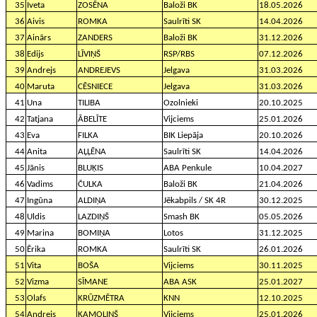
35
Iveta
ZOSĒNA
Baloži BK
18.05.2026
36
Aivis
ROMKA
Saulrīti SK
14.04.2026
37
Ainārs
ZANDERS
Baloži BK
31.12.2026
38
Edijs
LĪVIŅŠ
RSP/RBS
07.12.2026
39
Andrejs
ANDREJEVS
Jelgava
31.03.2026
40
Maruta
CĒSNIECE
Jelgava
31.03.2026
41
Una
TILIBA
Ozolnieki
20.10.2025
42
Tatjana
ĀBELĪTE
Vijciems
25.01.2026
43
Eva
FILKA
BIK Liepāja
20.10.2026
44
Anita
AĻĻĒNA
Saulrīti SK
14.04.2026
45
Jānis
BLUĶIS
ABA Penkule
10.04.2027
46
Vadims
ČULKA
Baloži BK
21.04.2026
47
Ingūna
ALDIŅA
Jēkabpils / SK 4R
30.12.2025
48
Uldis
LAZDIŅŠ
Smash BK
05.05.2026
49
Marina
BOMIŅA
Lotos
31.12.2025
50
Ērika
ROMKA
Saulrīti SK
26.01.2026
51
Vita
BOŠA
Vijciems
30.11.2025
52
Vizma
SĪMANE
ABA ASK
25.01.2027
53
Olafs
KRŪZMĒTRA
KNN
12.10.2025
54
Andrejs
KAMOLIŅŠ
Vijciems
25.01.2026