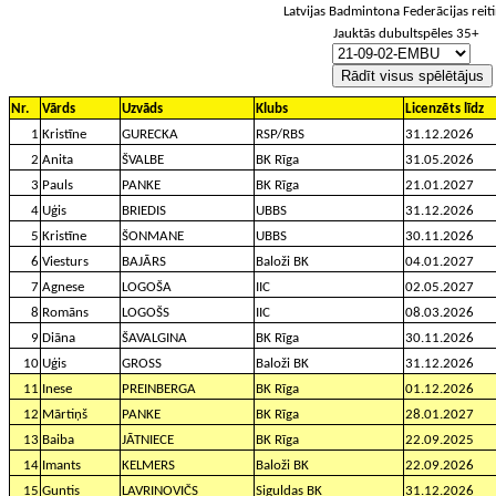
Nr.
Vārds
Uzvāds
Klubs
Licenzēts līdz
1
Kristīne
GURECKA
RSP/RBS
31.12.2026
2
Anita
ŠVALBE
BK Rīga
31.05.2026
3
Pauls
PANKE
BK Rīga
21.01.2027
4
Uģis
BRIEDIS
UBBS
31.12.2026
5
Kristīne
ŠONMANE
UBBS
30.11.2026
6
Viesturs
BAJĀRS
Baloži BK
04.01.2027
7
Agnese
LOGOŠA
IIC
02.05.2027
8
Romāns
LOGOŠS
IIC
08.03.2026
9
Diāna
ŠAVALGINA
BK Rīga
30.11.2026
10
Uģis
GROSS
Baloži BK
31.12.2026
11
Inese
PREINBERGA
BK Rīga
01.12.2026
12
Mārtiņš
PANKE
BK Rīga
28.01.2027
13
Baiba
JĀTNIECE
BK Rīga
22.09.2025
14
Imants
KELMERS
Baloži BK
22.09.2026
15
Guntis
LAVRINOVIČS
Siguldas BK
31.12.2026