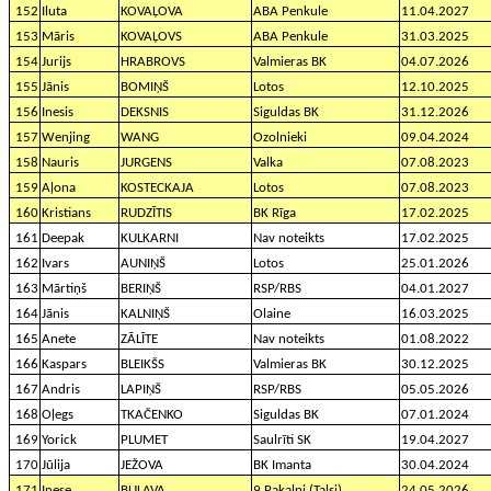
152
Iluta
KOVAĻOVA
ABA Penkule
11.04.2027
153
Māris
KOVAĻOVS
ABA Penkule
31.03.2025
154
Jurijs
HRABROVS
Valmieras BK
04.07.2026
155
Jānis
BOMIŅŠ
Lotos
12.10.2025
156
Inesis
DEKSNIS
Siguldas BK
31.12.2026
157
Wenjing
WANG
Ozolnieki
09.04.2024
158
Nauris
JURGENS
Valka
07.08.2023
159
Aļona
KOSTECKAJA
Lotos
07.08.2023
160
Kristians
RUDZĪTIS
BK Rīga
17.02.2025
161
Deepak
KULKARNI
Nav noteikts
17.02.2025
162
Ivars
AUNIŅŠ
Lotos
25.01.2026
163
Mārtiņš
BERIŅŠ
RSP/RBS
04.01.2027
164
Jānis
KALNIŅŠ
Olaine
16.03.2025
165
Anete
ZĀLĪTE
Nav noteikts
01.08.2022
166
Kaspars
BLEIKŠS
Valmieras BK
30.12.2025
167
Andris
LAPIŅŠ
RSP/RBS
05.05.2026
168
Oļegs
TKAČENKO
Siguldas BK
07.01.2024
169
Yorick
PLUMET
Saulrīti SK
19.04.2027
170
Jūlija
JEŽOVA
BK Imanta
30.04.2024
171
Inese
BULAVA
9 Pakalni (Talsi)
24.05.2026