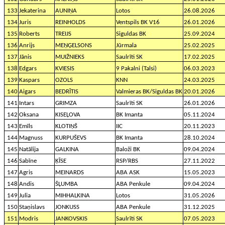
133
Jekaterina
AUNIŅA
Lotos
26.08.2026
134
Juris
REINHOLDS
Ventspils BK V16
26.01.2026
135
Roberts
TREIJS
Siguldas BK
25.09.2024
136
Anrijs
MEŅĢELSONS
Jūrmala
25.02.2025
137
Jānis
MUIŽNIEKS
Saulrīti SK
17.02.2025
138
Edgars
KVIESIS
9 Pakalni (Talsi)
06.03.2023
139
Kaspars
OZOLS
KNN
24.03.2025
140
Aigars
BEDRĪTIS
Valmieras BK/Siguldas BK
20.01.2026
141
Intars
GRIMZA
Saulrīti SK
26.01.2026
142
Oksana
KISEĻOVA
BK Imanta
05.11.2024
143
Emīls
KLOTIŅŠ
IIC
20.11.2023
144
Magnuss
KURPUŠEVS
BK Imanta
28.10.2024
145
Natālija
GALKINA
Baloži BK
09.04.2024
146
Sabīne
ĶĪSE
RSP/RBS
27.11.2022
147
Agris
MEINARDS
ABA ASK
15.05.2023
148
Andis
ŠĻUMBA
ABA Penkule
09.04.2024
149
Julia
MIHHALKINA
Lotos
31.05.2026
150
Staņislavs
JONKUSS
ABA Penkule
31.12.2025
151
Modris
JANKOVSKIS
Saulrīti SK
07.05.2023