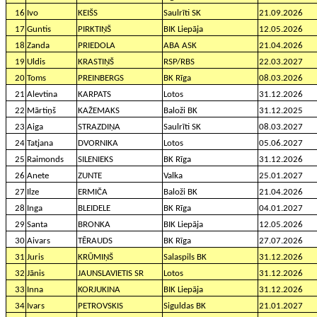
16
Ivo
KEIŠS
Saulrīti SK
21.09.2026
17
Guntis
PIRKTIŅŠ
BIK Liepāja
12.05.2026
18
Zanda
PRIEDOLA
ABA ASK
21.04.2026
19
Uldis
KRASTIŅŠ
RSP/RBS
22.03.2027
20
Toms
PREINBERGS
BK Rīga
08.03.2026
21
Alevtina
KARPATS
Lotos
31.12.2026
22
Mārtiņš
KAŽEMAKS
Baloži BK
31.12.2025
23
Aiga
STRAZDIŅA
Saulrīti SK
08.03.2027
24
Tatjana
DVORNIKA
Lotos
05.06.2027
25
Raimonds
SILENIEKS
BK Rīga
31.12.2026
26
Anete
ZUNTE
Valka
25.01.2027
27
Ilze
ERMIČA
Baloži BK
21.04.2026
28
Inga
BLEIDELE
BK Rīga
04.01.2027
29
Santa
BRONKA
BIK Liepāja
12.05.2026
30
Aivars
TĒRAUDS
BK Rīga
27.07.2026
31
Juris
KRŪMIŅŠ
Salaspils BK
31.12.2026
32
Jānis
JAUNSLAVIETIS SR
Lotos
31.12.2026
33
Inna
KORJUKINA
BIK Liepāja
31.12.2026
34
Ivars
PETROVSKIS
Siguldas BK
21.01.2027