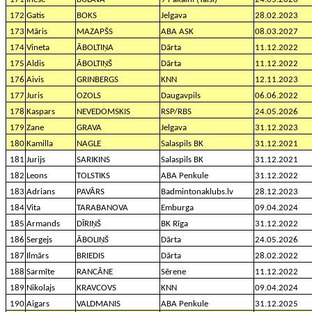
172
Gatis
BOKS
Jelgava
28.02.2023
173
Māris
MAZAPŠS
ABA ASK
08.03.2027
174
Vineta
ĀBOLTIŅA
Dārta
11.12.2022
175
Aldis
ĀBOLTIŅŠ
Dārta
11.12.2022
176
Aivis
GRINBERGS
KNN
12.11.2023
177
Juris
OZOLS
Daugavpils
06.06.2022
178
Kaspars
NEVEDOMSKIS
RSP/RBS
24.05.2026
179
Zane
GRAVA
Jelgava
31.12.2023
180
Kamilla
NAGLE
Salaspils BK
31.12.2021
181
Jurijs
SARIKINS
Salaspils BK
31.12.2021
182
Leons
TOLSTIKS
ABA Penkule
31.12.2022
183
Adrians
PAVĀRS
Badmintonaklubs.lv
28.12.2023
184
Vita
TARABANOVA
Emburga
09.04.2024
185
Armands
DĪRIŅŠ
BK Rīga
31.12.2022
186
Sergejs
ĀBOLIŅŠ
Dārta
24.05.2026
187
Ilmārs
BRIEDIS
Dārta
28.02.2022
188
Sarmīte
RANCĀNE
Sērene
11.12.2022
189
Nikolajs
KRAVCOVS
KNN
09.04.2024
190
Aigars
VALDMANIS
ABA Penkule
31.12.2025