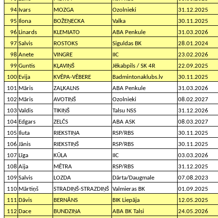
94
Ivars
MOZGA
Ozolnieki
31.12.2025
95
Ilona
BOŽEŅECKA
Valka
30.11.2025
96
Linards
KLEMIATO
ABA Penkule
31.03.2026
97
Salvis
ROSTOKS
Siguldas BK
28.01.2024
98
Anete
VINGRE
IIC
23.02.2026
99
Guntis
KĻAVIŅŠ
Jēkabpils / SK 4R
22.09.2025
100
Evija
KVĒPA-VĒBERE
Badmintonaklubs.lv
30.11.2025
101
Māris
ZAĻKALNS
ABA Penkule
31.03.2026
102
Māris
AVOTIŅŠ
Ozolnieki
08.02.2027
103
Valdis
TIKIŅŠ
Talsu NSS
31.12.2026
104
Edgars
ZELČS
ABA ASK
08.03.2027
105
Iluta
RIEKSTIŅA
RSP/RBS
30.11.2025
106
Jānis
RIEKSTIŅŠ
RSP/RBS
30.11.2025
107
Līga
KŪLA
IIC
03.03.2026
108
Aija
MĒTRA
RSP/RBS
31.12.2025
109
Salvis
LOZDA
Dārta/Daugmale
07.08.2023
110
Mārtiņš
STRADIŅŠ-STRAZDIŅŠ
Valmieras BK
01.09.2025
111
Dāvis
BERNĀNS
BIK Liepāja
12.05.2025
112
Dace
BUNDZIŅA
ABA BK Talsi
24.05.2026