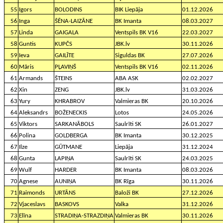
55
Igors
BOLODINS
BIK Liepāja
01.12.2026
56
Inga
ŠĒNA-LAIZĀNE
BK Imanta
08.03.2027
57
Linda
GAIGALA
Ventspils BK V16
22.03.2027
58
Guntis
KUPČS
JBK.lv
30.11.2026
59
Ieva
GAILĪTE
Siguldas BK
27.07.2026
60
Māris
PĻAVIŅŠ
Ventspils BK V16
02.11.2026
61
Armands
ŠTEINS
ABA ASK
02.02.2027
62
Xin
ZENG
JBK.lv
31.03.2026
63
Yury
KHRABROV
Valmieras BK
20.10.2026
64
Aleksandrs
BOŽENECKIS
Lotos
24.05.2026
65
Viktors
SARKANĀBOLS
Saulrīti SK
26.01.2027
66
Polina
GOLDBERGA
BK Imanta
30.12.2025
67
Ilze
GŪTMANE
Liepāja
31.12.2024
68
Gunta
LAPIŅA
Saulrīti SK
24.03.2025
69
Wulf
HARDER
BK Imanta
08.03.2026
70
Agnese
AUNIŅA
BK Rīga
30.11.2026
71
Raimonds
URTĀNS
Baloži BK
27.12.2026
72
Vjaceslavs
BASKOVS
Valka
31.12.2026
73
Elīna
STRADIŅA-STRAZDIŅA
Valmieras BK
30.11.2026