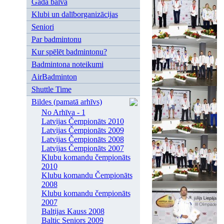
Gada balva
Klubi un dalīborganizācijas
Seniori
Par badmintonu
Kur spēlēt badmintonu?
Badmintona noteikumi
AirBadminton
Shuttle Time
Bildes (pamatā arhīvs)
No Arhīva - 1
Latvijas Čempionāts 2010
Latvijas Čempionāts 2009
Latvijas Čempionāts 2008
Latvijas Čempionāts 2007
Klubu komandu čempionāts
2010
Klubu komandu Čempionāts
2008
Klubu komandu čempionāts
2007
Baltijas Kauss 2008
Baltic Seniors 2009