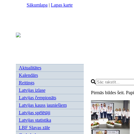
Sākumlapa
|
Lapas karte
Aktualitātes
Kalendārs
Reitings
Latvijas izlase
Pirmās bildes šeit. Pap
Latvijas čempionāts
Latvijas kauss jauniešiem
Latvijas spēlētāji
Latvijas statistika
LBF Slavas zāle