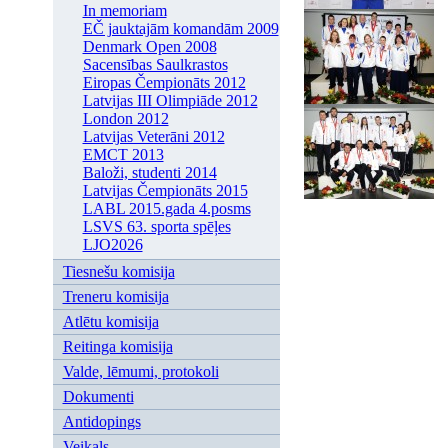
In memoriam
EČ jauktajām komandām 2009
Denmark Open 2008
Sacensības Saulkrastos
Eiropas Čempionāts 2012
Latvijas III Olimpiāde 2012
London 2012
Latvijas Veterāni 2012
EMCT 2013
Baloži, studenti 2014
Latvijas Čempionāts 2015
LABL 2015.gada 4.posms
LSVS 63. sporta spēļes
LJO2026
Tiesnešu komisija
Treneru komisija
Atlētu komisija
Reitinga komisija
Valde, lēmumi, protokoli
Dokumenti
Antidopings
Veikals