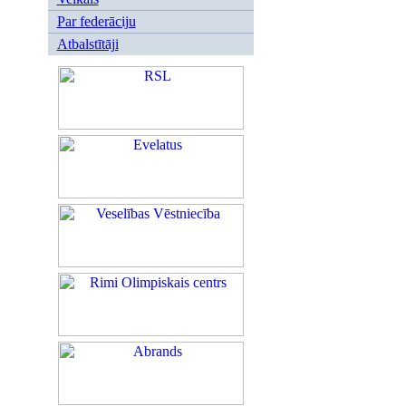
Par federāciju
Atbalstītāji