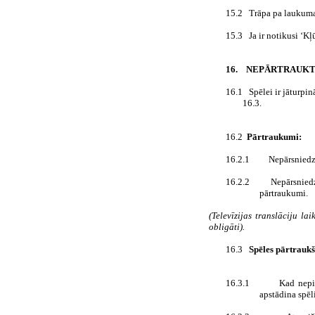
15.2
Trāpa pa laukum
15.3
Ja ir notikusi ‘Kļū
16.
NEPĀRTRAUKTA
16.1
Spēlei ir jāturpi
16.3.
16.2
Pārtraukumi:
16.2.1
Nepārsniedz
16.2.2
Nepārsniedz
pārtraukumi.
(Televīzijas translāciju la
obligāti).
16.3
Spēles pārtrauk
16.3.1
Kad nepie
apstādina spēl