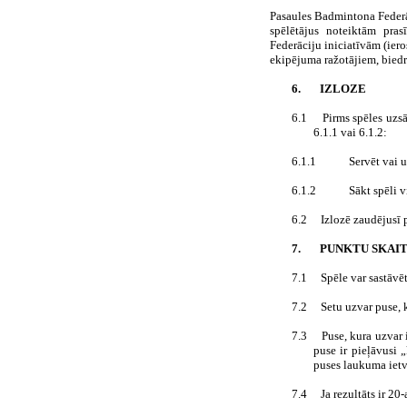
Pasaules Badmintona Federāc
spēlētājus noteiktām pras
Federāciju iniciatīvām (ier
ekipējuma ražotājiem, biedr
6.
IZLOZE
6.1
Pirms spēles uzs
6.1.1 vai 6.1.2:
6.1.1
Servēt vai 
6.1.2
Sākt spēli 
6.2
Izlozē zaudējusī 
7.
PUNKTU SKAIT
7.1
Spēle var sastāvēt
7.2
Setu uzvar puse, 
7.3
Puse, kura uzvar 
puse ir pieļāvusi 
puses laukuma ietv
7.4
Ja rezultāts ir 20