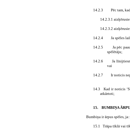
14.2.3
Pēc tam, ka
14.2.3.1 aizķērusies
14.2.3.2 aizķērusies
14.2.4
Ja spēles la
14.2.5
Ja pēc paau
spēlētāju;
14.2.6
Ja līnijtie
vai
14.2.7
Ir noticis n
14.3
Kad ir noticis ‘S
atkārtoti;
15.
BUMBIŅA ĀRPU
Bumbiņa ir ārpus spēles, ja:
15.1
Trāpa tīklā vai t