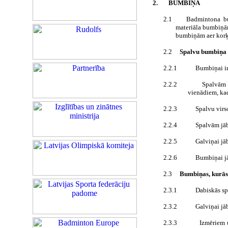
2.
BUMBIŅA
2.1
Badmintona bu
materiāla bumbiņām
bumbiņām aer korķa
2.2
Spalvu bumbiņa
2.2.1
Bumbiņai ir
2.2.2
Spalvām 
vienādiem, kad
2.2.3
Spalvu virs
2.2.4
Spalvām jāb
2.2.5
Galviņai jā
2.2.6
Bumbiņai jā
2.3
Bumbiņas, kurās
2.3.1
Dabiskās sp
2.3.2
Galviņai jāb
2.3.3
Izmēriem 