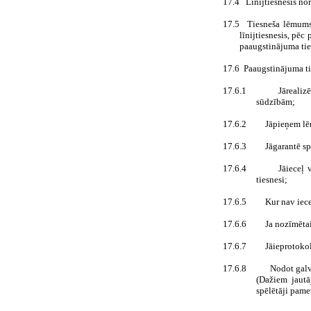
17.4
Līnijtiesnesis no
17.5
Tiesneša lēmums
līnijtiesnesis, pē
paaugstinājuma tie
17.6
Paaugstinājuma t
17.6.1
Jārealiz
sūdzībām;
17.6.2
Jāpieņem lēm
17.6.3
Jāgarantē sp
17.6.4
Jāieceļ 
tiesnesi;
17.6.5
Kur nav iecel
17.6.6
Ja nozīmētai
17.6.7
Jāieprotokol
17.6.8
Nodot galv
(Dažiem jautā
spēlētāji pame