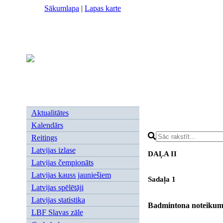
Sākumlapa
|
Lapas karte
Aktualitātes
Kalendārs
Reitings
Latvijas izlase
DAĻA II
Latvijas čempionāts
Latvijas kauss jauniešiem
Sadaļa 1
Latvijas spēlētāji
Latvijas statistika
Badmintona noteikum
LBF Slavas zāle