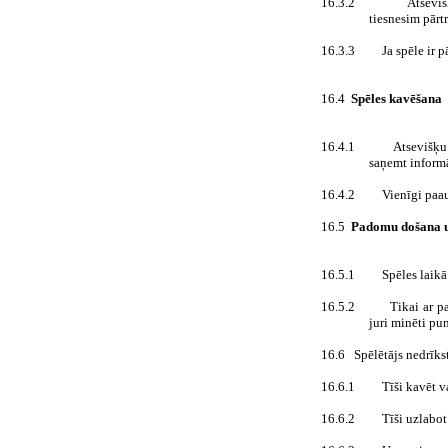
16.3.2
Atsevi
tiesnesim pārtr
16.3.3
Ja spēle ir 
16.4
Spēles kavēšana
16.4.1
Atsevišķu 
saņemt inform
16.4.2
Vienīgi paau
16.5
Padomu došana u
16.5.1
Spēles laikā
16.5.2
Tikai ar p
juri minēti pu
16.6
Spēlētājs nedrīks
16.6.1
Tīši kavēt v
16.6.2
Tīši uzlabo