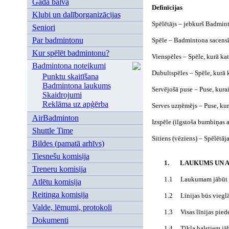
Gada balva
Definīcijas
Klubi un dalīborganizācijas
Spēlētājs – jebkurš Badmint
Seniori
Par badmintonu
Spēle – Badmintona sacensīb
Kur spēlēt badmintonu?
Vienspēles – Spēle, kurā katr
Badmintona noteikumi
Dubultspēles – Spēle, kurā ka
Punktu skaitīšana
Badmintona laukums
Servējošā puse – Puse, kurai 
Skaidrojumi
Reklāma uz apģērba
Serves uzņēmējs – Puse, kura
AirBadminton
Izspēle (ilgstoša bumbiņas a
Shuttle Time
Sitiens (vēziens) – Spēlētāj
Bildes (pamatā arhīvs)
Tiesnešu komisija
1.
LAUKUMS UN 
Treneru komisija
1.1
Laukumam jābūt t
Atlētu komisija
Reitinga komisija
1.2
Līnijas būs viegl
Valde, lēmumi, protokoli
1.3
Visas līnijas pie
Dokumenti
1.4
Tīkla balstiem jā