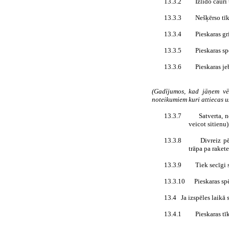
13.3.2
Izlido cauri
13.3.3
Nešķērso tīk
13.3.4
Pieskaras gr
13.3.5
Pieskaras sp
13.3.6
Pieskaras j
(Gadījumos, kad jāņem vēr
noteikumiem kuri attiecas 
13.3.7
Satverta, n
veicot sitienu)
13.3.8
Divreiz pē
trāpa pa rakete
13.3.9
Tiek secīgi 
13.3.10
Pieskaras sp
13.4
Ja izspēles laikā 
13.4.1
Pieskaras tī