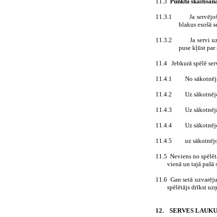
11.3
Punktu skaitīšan
11.3.1
Ja servējo
blakus esošā s
11.3.2
Ja servi u
puse kļūst par 
11.4
Jebkurā spēlē ser
11.4.1
No sākotnējā
11.4.2
Uz sākotnējo
11.4.3
Uz sākotnējā
11.4.4
Uz sākotnēj
11.4.5
uz sākotnējo 
11.5
Neviens no spēlētā
vienā un tajā pašā
11.6
Gan setā uzvarēju
spēlētājs drīkst uz
12.
SERVES LAUK