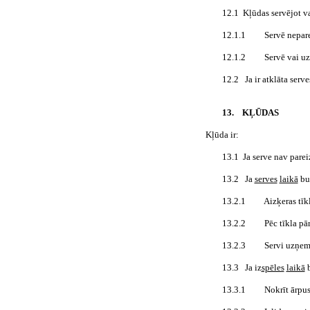
12.1
Kļūdas servējot va
12.1.1
Servē nepare
12.1.2
Servē vai u
12.2
Ja ir atklāta serv
13.
KĻŪDAS
Kļūda ir:
13.1
Ja serve nav parei
13.2
Ja
serves
laikā
bu
13.2.1
Aizķeras tīk
13.2.2
Pēc tīkla pā
13.2.3
Servi uzņem 
13.3
Ja iz
spēles
laikā
b
13.3.1
Nokrīt ārpus