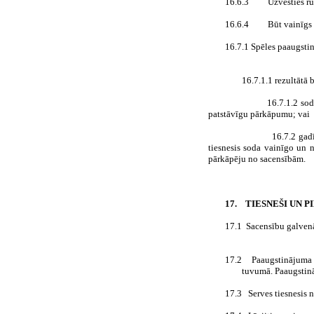
16.6.3
Uzvesties ru
16.6.4
Būt vainīgs
16.7.1 Spēles paaugstin
16.7.1.1 rezultātā 
16.7.1.2 sod
patstāvīgu pārkāpumu; vai
16.7.2 gad
tiesnesis soda vainīgo un n
pārkāpēju no sacensībām.
17.
TIESNEŠI UN 
17.1
Sacensību galvenā 
17.2
Paaugstinājuma 
tuvumā. Paaugstinā
17.3
Serves tiesnesis n