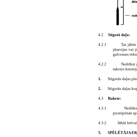
4.2
Stīgotā daļa:
4.2.1
Tai jābūt
jāsavijas vai 
galvenais rekt
4.2.2
Nedrīkst 
raketes krustiņa
1.
Stīgotās daļas pl
2.
Stīgotās daļas ko
4.3
Rakete:
4.3.1
Nedrīks
piestiprinās sp
4.3.2
Jābūt brīvai
5.
SPĒLĒTĀJA E