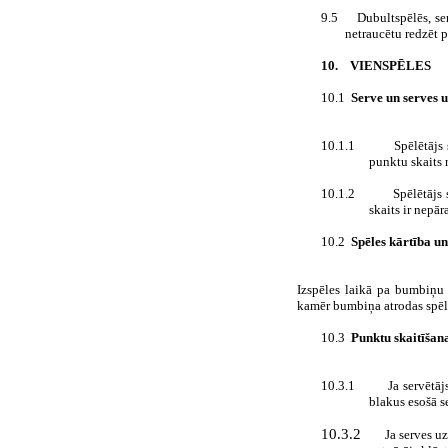
9.5
Dubultspēlēs, se
netraucētu redzēt p
10.
VIENSPĒLES
10.1
Serve un serves
10.1.1
Spēlētājs
punktu skaits n
10.1.2
Spēlētājs
skaits ir nepāra
10.2
Spēles kārtība u
Izspēles laikā pa bumbiņu 
kamēr bumbiņa atrodas spēl
10.3
Punktu skaitīšan
10.3.1
Ja servētāj
blakus esošā s
10.3.2
Ja serves uz