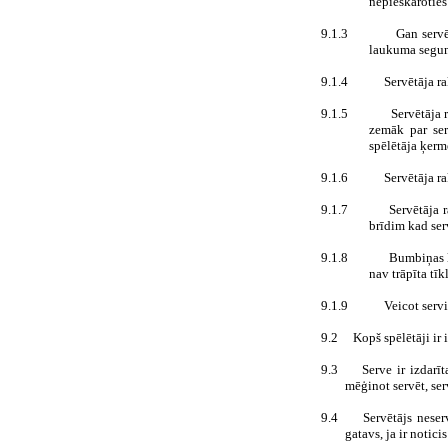
nepieskaroties
9.1.3
Gan servē
laukuma segumu
9.1.4
Servētāja ra
9.1.5
Servētāja 
zemāk par ser
spēlētāja ķerm
9.1.6
Servētāja ra
9.1.7
Servētāja 
brīdim kad serv
9.1.8
Bumbiņas l
nav trāpīta tī
9.1.9
Veicot servi
9.2
Kopš spēlētāji ir
9.3
Serve ir izdarī
mēģinot servēt, se
9.4
Servētājs neser
gatavs, ja ir notic