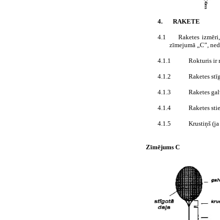
4.
RAKETE
4.1
Raketes izmēri,
zīmejumā „C”, ned
4.1.1
Rokturis ir 
4.1.2
Raketes stīg
4.1.3
Raketes galv
4.1.4
Raketes stie
4.1.5
Krustiņš (ja
Zīmējums
C