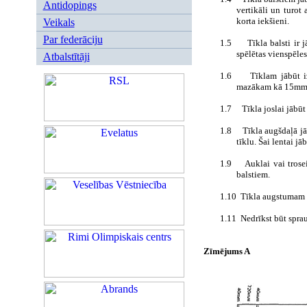
Antidopings
vertikāli un turot 
korta iekšieni.
Veikals
Par federāciju
1.5
Tīkla balsti ir
spēlētas vienspēles
Atbalstītāji
1.6
Tīklam jābūt 
mazākam kā 15mm 
1.7
Tīkla joslai jābū
1.8
Tīkla augšdaļā jā
tīklu. Šai lentai jā
1.9
Auklai vai trosei
balstiem.
1.10
Tīkla augstumam l
1.11
Nedrīkst būt sprau
Zīmējums A