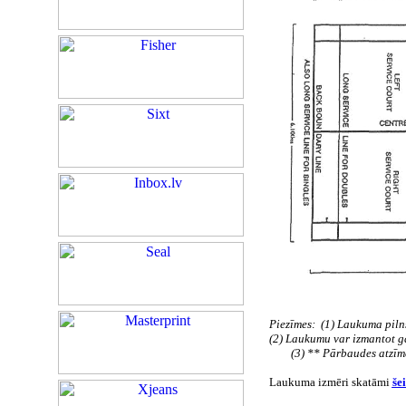
Piezīmes:
(
1) Laukuma piln
(2) Laukumu var izmantot g
(3) ** Pārbaudes atzīm
Laukuma izmēri skatāmi
šei