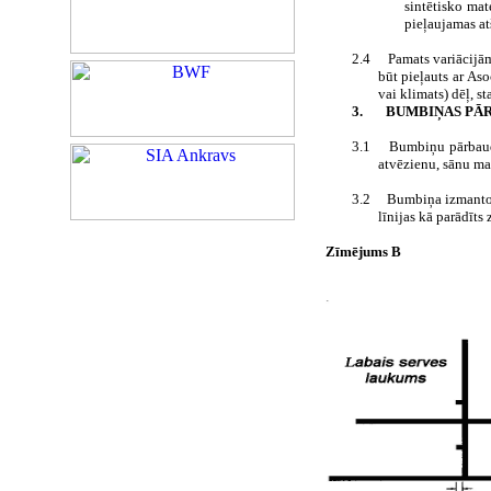
sintētisko ma
pieļaujamas at
2.4
Pamats variācijā
būt pieļauts ar As
vai klimats) dēļ, 
3.
BUMBIŅAS PĀ
3.1
Bumbiņu pārbauda 
atvēzienu, sānu mal
3.2
Bumbiņa izmantoja
līnijas kā parādīts
Zīmējums B