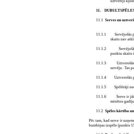
uztvērējs kļūst
11.
DUBULTSPĒLE
11.1
Serves un uztver
11.1.1
Servējošās p
skaits nav atkl
11.1.2
Servējošā
punktu skaits i
11.1.3
Uztverošās
servēja.
Tas pa
11.1.4
Uztverošās p
11.1.5
Spēlētāji ne
11.1.6
Serve ir j
minētos gadīj
11.2
Spēles kārtība u
Pēc tam, kad serve ir uzņem
bumbiņas izspēle (punkts 15