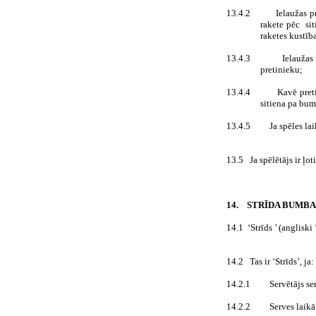
13.4.2
Ielaužas p
rakete pēc
si
raketes kustība
13.4.3
Ielaužas
pretinieku;
13.4.4
Kavē preti
sitiena pa bu
13.4.5
Ja spēles la
13.5
Ja spēlētājs ir ļo
14.
STRĪDA BUMBA
14.1
‘Strīds ’ (angliski
14.2
Tas ir ‘Strīds’, ja:
14.2.1
Servētājs se
14.2.2
Serves laikā