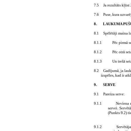
7.5
Ja rezultāts kļūst
7.6
Puse, kura uzvarē
8.
LAUKUMA PUŠ
8.1
Spēlētāji maina 
8.1.1
Pēc pirmā s
8.1.2
Pēc otrā seta
8.1.3
Un trešā se
8.2
Gadījumā, ja lauk
izspēles, kad ir atk
9.
SERVE
9.1
Pareiza serve:
9.1.1
Neviena n
servei. Servēt
(Punkts 9.2) t
9.1.2
Servētāj