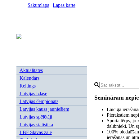
Sākumlapa
|
Lapas karte
Aktualitātes
Kalendārs
Reitings
Latvijas izlase
Semināram nepiec
Latvijas čempionāts
Latvijas kauss jauniešiem
Laicīga ierašanā
Pierakstiem nepie
Latvijas spēlētāji
Sporta tērps, jo 
Latvijas statistika
dalībnieki. Un s
100% piedalīšanā
LBF Slavas zāle
ierašanās un ātr