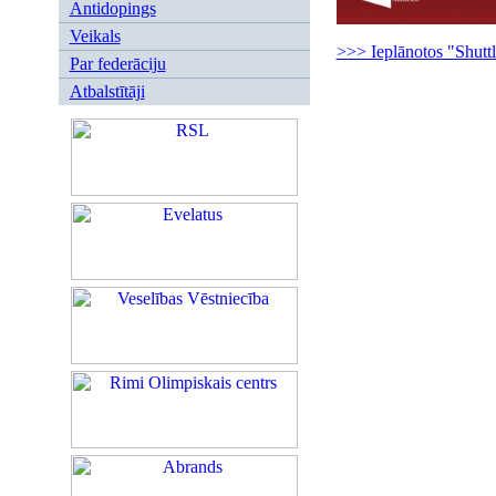
Antidopings
Veikals
>>> Ieplānotos "Shuttl
Par federāciju
Atbalstītāji