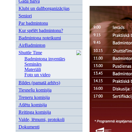
Gada balva
Klubi un dalīborganizācijas
Seniori
Par badmintonu
Kur spēlēt badmintonu?
Badmintona noteikumi
AirBadminton
Shuttle Time
Badmintona inventārs
Seminārs
Materiāli
Foto un video
Bildes (pamatā arhīvs)
Tiesnešu komisija
Treneru komisija
Atlētu komisija
Reitinga komisija
Valde, lēmumi, protokoli
Dokumenti