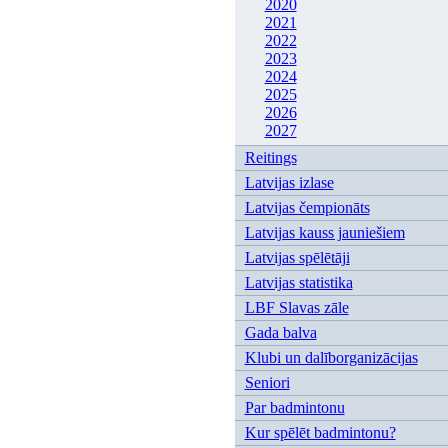
2020
2021
2022
2023
2024
2025
2026
2027
Reitings
Latvijas izlase
Latvijas čempionāts
Latvijas kauss jauniešiem
Latvijas spēlētāji
Latvijas statistika
LBF Slavas zāle
Gada balva
Klubi un dalīborganizācijas
Seniori
Par badmintonu
Kur spēlēt badmintonu?