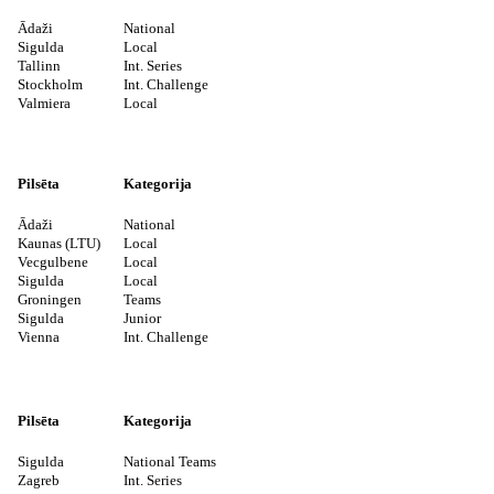
Ādaži
National
Sigulda
Local
Tallinn
Int. Series
Stockholm
Int. Challenge
Valmiera
Local
Pilsēta
Kategorija
Ādaži
National
Kaunas (LTU)
Local
Vecgulbene
Local
Sigulda
Local
Groningen
Teams
Sigulda
Junior
Vienna
Int. Challenge
Pilsēta
Kategorija
Sigulda
National Teams
Zagreb
Int. Series