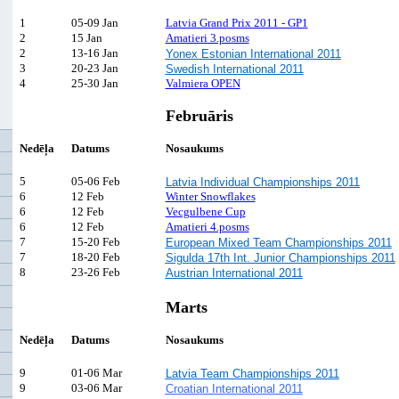
1
05-09 Jan
Latvia Grand Prix 2011 - GP1
2
15 Jan
Amatieri 3.posms
2
13-16 Jan
Yonex Estonian International 2011
3
20-23 Jan
Swedish International 2011
4
25-30 Jan
Valmiera OPEN
Februāris
Nedēļa
Datums
Nosaukums
5
05-06 Feb
Latvia Individual Championships 2011
6
12 Feb
Winter Snowflakes
6
12 Feb
Vecgulbene Cup
6
12 Feb
Amatieri 4.posms
7
15-20 Feb
European Mixed Team Championships 2011
7
18-20 Feb
Sigulda 17th Int. Junior Championships 2011
8
23-26 Feb
Austrian International 2011
Marts
Nedēļa
Datums
Nosaukums
9
01-06 Mar
Latvia Team Championships 2011
9
03-06 Mar
Croatian International 2011