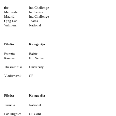
tbc
Int. Challenge
Medvode
Int. Series
Madrid
Int. Challenge
Qing Dao
Teams
Valmiera
National
Pilsēta
Kategorija
Estonia
Baltic
Kaunas
Fut. Series
Thessaloniki
University
Vladivostok
GP
Pilsēta
Kategorija
Jurmala
National
Los Angeles
GP Gold