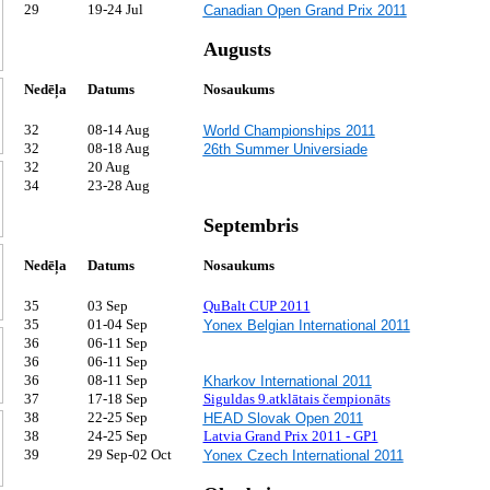
29
19-24 Jul
Canadian Open Grand Prix 2011
Augusts
Nedēļa
Datums
Nosaukums
32
08-14 Aug
World Championships 2011
32
08-18 Aug
26th Summer Universiade
32
20 Aug
34
23-28 Aug
Septembris
Nedēļa
Datums
Nosaukums
35
03 Sep
QuBalt CUP 2011
35
01-04 Sep
Yonex Belgian International 2011
36
06-11 Sep
36
06-11 Sep
36
08-11 Sep
Kharkov International 2011
37
17-18 Sep
Siguldas 9.atklātais čempionāts
38
22-25 Sep
HEAD Slovak Open 2011
38
24-25 Sep
Latvia Grand Prix 2011 - GP1
39
29 Sep-02 Oct
Yonex Czech International 2011