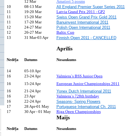
12 Mar
Amatieri 5.posms
10
08-13 Mar
All England Premier Super Series 2011
11
19-20 Mar
Latvia Grand Prix 2011 - GP2
11
15-20 Mar
Swiss Open Grand Prix Gold 2011
11
17-20 Mar
Banuinvest International 2011
12
24-27 Mar
Polish Open International 2011
12
26-27 Mar
Baltic Cup
13
31 Mar-03 Apr
Finnish Open 2011 - CANCELLED
Aprīlis
Nedēļa
Datums
Nosaukums
14
05-10 Apr
16
23-24 Apr
Valmiera`s BSS Junior Open
16
15-24 Apr
European Junior Championships 2011
16
21-24 Apr
Yonex Dutch International 2011
16
23 Apr
Valmiera`s 728th birthday
16
22-24 Apr
Seasons- Spring Flowers
17
28 Apr-01 May
Portuguese International Ch. 2011
17
30 Apr - 01 May
Riga Open Championships
Maijs
Nedēļa
Datums
Nosaukums