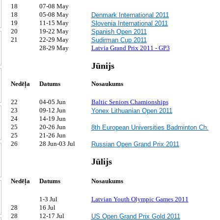
18
07-08 May
18
05-08 May
Denmark International 2011
19
11-15 May
Slovenia International 2011
20
19-22 May
Spanish Open 2011
21
22-29 May
Sudirman Cup 2011
28-29 May
Latvia Grand Prix 2011 - GP3
Jūnijs
Nedēļa
Datums
Nosaukums
22
04-05 Jun
Baltic Seniors Chamionships
23
09-12 Jun
Yonex Lithuanian Open 2011
24
14-19 Jun
25
20-26 Jun
8th European Universities Badminton Ch.
25
21-26 Jun
26
28 Jun-03 Jul
Russian Open Grand Prix 2011
Jūlijs
Nedēļa
Datums
Nosaukums
1-3 Jul
Latvian Youth Olympic Games 2011
28
16 Jul
28
12-17 Jul
US Open Grand Prix Gold 2011