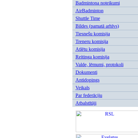
Badmintona noteikumi
AirBadminton
Shuttle Time
Bildes (pamatā arhīvs)
Tiesnešu komisija
Treneru komisija
Atlētu komisija
Reitinga komisija
Valde, lēmumi, protokoli
Dokumenti
Antidopings
Veikals
Par federāciju
Atbalstītāji