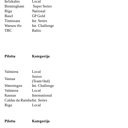
Inčukalns
Local
Birmingham
Super Series
Rīga
National
Basel
GP Gold
Timisoara
Int. Series
Warsaw tbc
Int. Challenge
TBC
Baltic
Pilsēta
Kategorija
Valmiera
Local
Junior
Vantaa
(Team+Ind)
Wateringen
Int. Challenge
Valmiera
Local
Kaunas
International
Caldas da Rainha
Int. Series
Riga
Local
Pilsēta
Kategorija