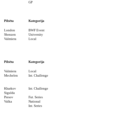
GP
Pilsēta
Kategorija
London
BWF Event
Shenzen
University
Valmiera
Local
Pilsēta
Kategorija
Valmiera
Local
Mechelen
Int. Challenge
Kharkov
Int. Challenge
Sigulda
Presov
Fut. Series
Valka
National
Int. Series