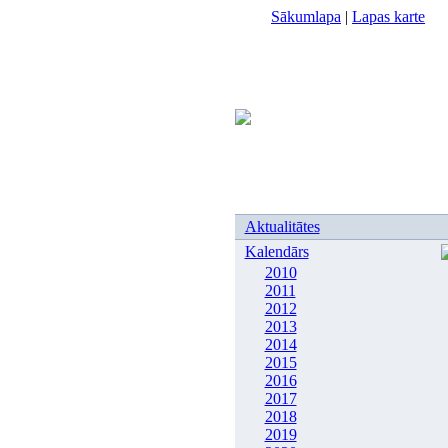
Sākumlapa
|
Lapas karte
Aktualitātes
Kalendārs
2010
2011
2012
2013
2014
2015
2016
2017
2018
2019