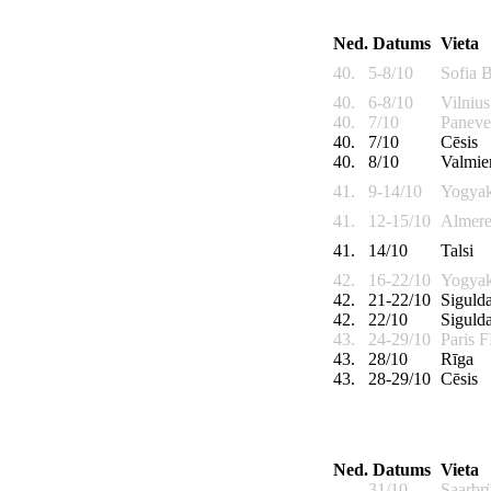
Ned.
Datums
Vieta
40.
5-8/10
Sofia
40.
6-8/10
Vilniu
40.
7/10
Paneve
40.
7/10
Cēsis
40.
8/10
Valmie
41.
9-14/10
Yogyak
41.
12-15/10
Almer
41.
14/10
Talsi
42.
16-22/10
Yogyak
42.
21-22/10
Siguld
42.
22/10
Siguld
43.
24-29/10
Paris 
43.
28/10
Rīga
43.
28-29/10
Cēsis
Ned.
Datums
Vieta
31/10-
Saarbr