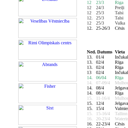
12
23/3
Riga
12
24/3
Preiļi
12
25/3
Talsi
12.
25/3
Talsi
12
25/3
Valka
12.
25-26/3
Cēsis
Ned.
Datums
Vieta
13.
01/4
Inčuka
13.
02/4
Rīga
13.
02/4
Rīga
13
02/4
Inčuka
14.
06/04
Rīga
14.
07-09/4
Mulho
14.
08/4
Jelgav
14.
08/4
Rīga
15.
11-16/4
Mulho
15.
12/4
Jelgav
15.
15/4
Valmie
15.
15-16/4
Tallin
16.
20-23/4
Water
16.
22-23/4
Cēsis