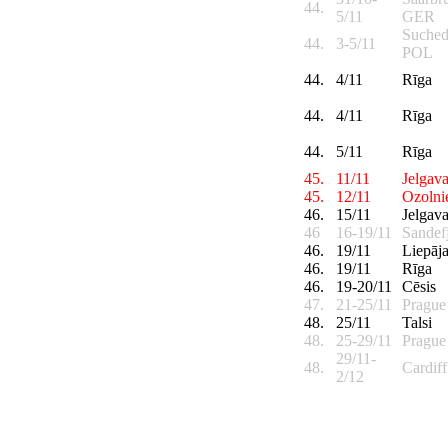
44.
5/11
GER
Suche
44.
3-5/11
POL
44.
4/11
Rīga
44.
4/11
Rīga
44.
5/11
Rīga
45.
11/11
Jelgav
45.
12/11
Ozolni
46.
15/11
Jelgav
46
16-19/11
Sandef
46.
19/11
Liepāj
46.
19/11
Rīga
46.
19-20/11
Cēsis
47.
21-25/11
Pragu
48.
25/11
Talsi
48.
25-29/11
Pragu
29/11-
48.
Cardif
2/12