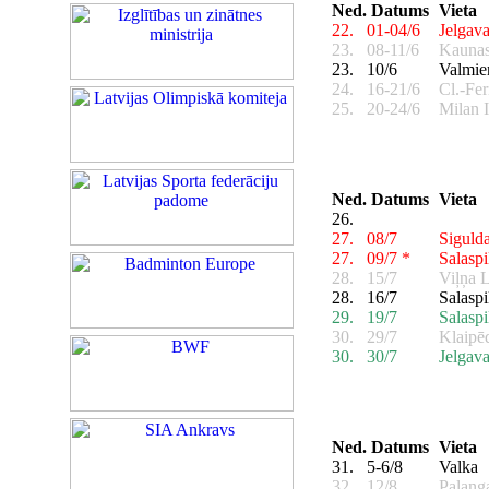
Ned.
Datums
Vieta
22.
01-04/6
Jelgav
23.
08-11/6
Kauna
23.
10/6
Valmie
24.
16-21/6
Cl.-Fe
25.
20-24/6
Milan 
Ned.
Datums
Vieta
26.
27.
08/7
Siguld
27.
09/7 *
Salaspi
28.
15/7
Viļņa 
28.
16/7
Salaspi
29.
19/7
Salaspi
30.
29/7
Klaipē
30.
30/7
Jelgav
Ned.
Datums
Vieta
31.
5-6/8
Valka
32.
12/8
Palang