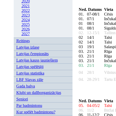
2020
2021
Ned.
Datums
Vieta
2022
01.
07-08/1
Cēsis
2023
01.
07/1
Inčuka
2024
01
08/1
Inčuka
2025
01.
08/1
Siguld
2026
02.
12-15/1
Tallin
2027
02
14/1
Talsi
Reitings
02
14/1
Talsi
03
19/1
Salaspi
Latvijas izlase
03.
21/1
Rīga
Latvijas čempionāts
03.
21/1
Rīga
Latvijas kauss jauniešiem
03.
21/1
Inčuka
03.
21/1
Rīga
Latvijas spēlētāji
04
28/1
Vilniu
Latvijas statistika
04.
28-29/1
Tartu 
LBF Slavas zāle
Gada balva
Klubi un dalīborganizācijas
Seniori
Ned.
Datums
Vieta
05.
04-05/2
Talsi
Par badmintonu
06.
11/2
Biržai
Kur spēlēt badmintonu?
06.
11-12/2
Cēsis