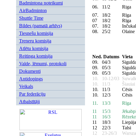
Badmintona noteikumi
06.
11/2
Riga
AirBadminton
07.
18/2
Rīga
Shuttle Time
07
18/2
Rīga
Bildes (pamatā arhīvs)
07.
18/2
Inčuka
08.
25/2
Olaine
Tiesnešu komisija
Treneru komisija
Atlētu komisija
Reitinga komisija
Ned.
Datums
Vieta
09.
04/3
Siguld
Valde, lēmumi, protokoli
09.
05/3
Siguld
Dokumenti
09.
05/3
Siguld
10.
10-12/03
Suwał
Antidopings
10.
11/3
Šiauia
Veikals
10.
11/3
Cēsis
Par federāciju
10.
12/3
Cēsis
Atbalstītāji
11.
13/3
Rīga
11
15/3
Jēkabpi
11
16/3
Rēzek
11
18/3
Liepāj
12
22/3
Talsi
12
23-26/3
Warsz