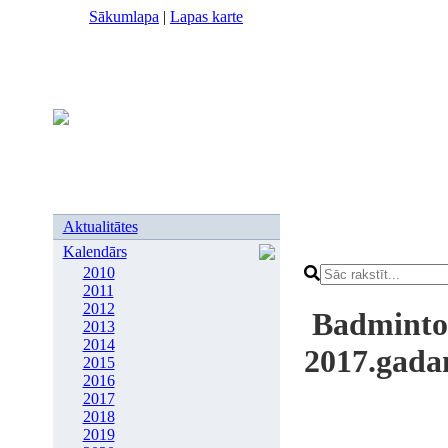
Sākumlapa
|
Lapas karte
Aktualitātes
Kalendārs
2010
2011
2012
Badminton
2013
2014
2017.gad
2015
2016
2017
2018
2019