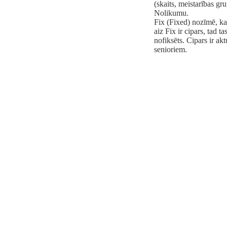
(skaits, meistarības gr
Nolikumu.
Fix (Fixed) nozīmē, ka 
aiz Fix ir cipars, tad t
nofiksēts. Cipars ir ak
senioriem.