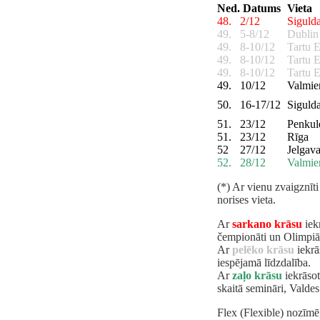
Ned.
Datums
Vieta
48.
2/12
Siguld
49.
5-8/12
Dublin
49.
8-10/12
Tartu 
49.
8-10/12
Tartu 
49.
8-10/12
Tartu 
49.
10/12
Valmie
50.
16-17/12
Siguld
51.
23/12
Penkul
51.
23/12
Rīga
52
27/12
Jelgav
52.
28/12
Valmie
(*) Ar vienu zvaigznīti 
norises vieta.
Ar
sarkano krāsu
iekr
čempionāti un Olimpiā
Ar
pelēko krāsu
iekrā
iespējamā līdzdalība.
Ar
zaļo krāsu
iekrāsot
skaitā semināri, Valde
Flex (Flexible) nozīmē,