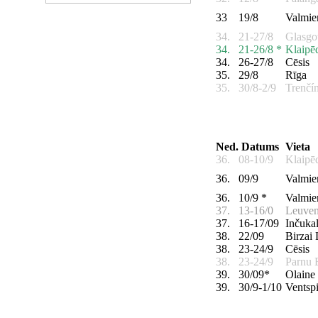
33
19/8
Valmie
34.
21-27/8
Glasg
34.
21-26/8 *
Klaipē
34.
26-27/8
Cēsis
35.
29/8
Rīga
35.
30/8-2/9
Trenčí
Ned.
Datums
Vieta
36.
08-10/9
Klaipē
36.
09/9
Valmie
36.
10/9 *
Valmie
37.
13-16/0
Leuve
37.
16-17/09
Inčuka
38.
22/09
Birzai
38.
23-24/9
Cēsis
38.
23-24/9
Parnu
39.
30/09*
Olaine
39.
30/9-1/10
Ventspi