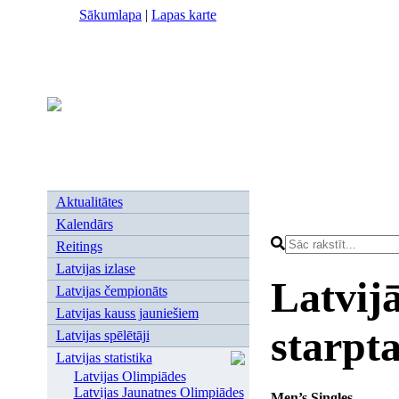
Sākumlapa
|
Lapas karte
Aktualitātes
Kalendārs
Reitings
Latvijas izlase
Latvijā
Latvijas čempionāts
Latvijas kauss jauniešiem
starpta
Latvijas spēlētāji
Latvijas statistika
Latvijas Olimpiādes
Latvijas Jaunatnes Olimpiādes
Men’s Singl