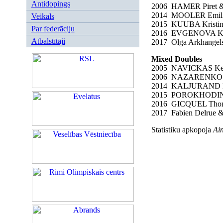
Antidopings
2006 HAMER Piret &
2014 MOOLER Emilie
Veikals
2015 KUUBA Kristin
Par federāciju
2016 EVGENOVA Ks
Atbalstītāji
2017 Olga Arkhangel
Mixed Doubles
2005 NAVICKAS Kes
2006 NAZARENKO A
2014 KALJURAND Kr
2015 POROKHODIN 
2016 GICQUEL Thom
2017 Fabien Delrue &
Statistiku apkopoja
Ain