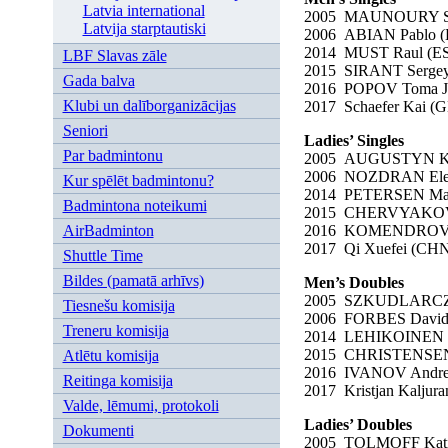
Latvia international
2005 MAUNOURY 
Latvija starptautiski
2006 ABIAN Pa
2014 MUST Ra
LBF Slavas zāle
2015 SIRANT Ser
Gada balva
2016 POPOV Toma Ju
Klubi un dalīborganizācijas
2017 Schaefer Kai (
Seniori
Ladies’ Singles
Par badmintonu
2005 AUGUSTYN Ka
2006 NOZDRAN Ele
Kur spēlēt badmintonu?
2014 PETERSEN Mat
Badmintona noteikumi
2015 CHERVYAKOVA 
2016 KOMENDROVS
AirBadminton
2017 Qi Xuefei (CHN
Shuttle Time
Bildes (pamatā arhīvs)
Men’s Doubles
2005 SZKUDLARCZY
Tiesnešu komisija
2006 FORBES David
Treneru komisija
2014 LEHIKOINEN 
2015 CHRISTENSEN 
Atlētu komisija
2016 IVANOV Andr
Reitinga komisija
2017 Kristjan Kaljur
Valde, lēmumi, protokoli
Ladies’ Doubles
Dokumenti
2005 TOLMOFF Kati