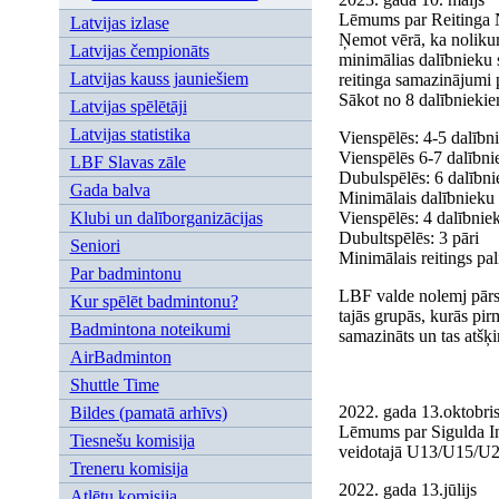
Lēmums par Reitinga N
Latvijas izlase
Ņemot vērā, ka nolikumā
Latvijas čempionāts
minimālias dalībnieku s
Latvijas kauss jauniešiem
reitinga samazinājumi p
Sākot no 8 dalībniekie
Latvijas spēlētāji
Latvijas statistika
Vienspēlēs: 4-5 dalībni
Vienspēlēs 6-7 dalībnie
LBF Slavas zāle
Dubulspēlēs: 6 dalībnie
Gada balva
Minimālais dalībnieku sk
Klubi un dalīborganizācijas
Vienspēlēs: 4 dalībniek
Dubultspēlēs: 3 pāri
Seniori
Minimālais reitings pal
Par badmintonu
LBF valde nolemj pārsk
Kur spēlēt badmintonu?
tajās grupās, kurās pir
Badmintona noteikumi
samazināts un tas atšķ
AirBadminton
Shuttle Time
2022. gada 13.oktobri
Bildes (pamatā arhīvs)
Lēmums par Sigulda Int
Tiesnešu komisija
veidotajā U13/U15/U21 t
Treneru komisija
2022. gada 13.jūlijs
Atlētu komisija