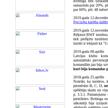
Reitingā tiek uzskai
samazinās par 20%, p
par 60%, pēc 48 mēneš
2019.gada 12.decembr
Precizēta kārtība dalīb
2019.gada 12.novembr
Rēķinot BWF turnīrus,
tiek piešķirts turnīrie
turnīri ir iekļauti kā "
2019.gada 08.aprīlis
Latvijas klubu koma
automātiski pievieno
komandām jau bija uzva
kuri bija komandas p
2018.gada 25.aprīlis
Noteikt, ka turnīros, 
piemērām B, C, D,
ne
spēlētāju skaits un viņ
p.
3.5.1. Pamatojums - 
pieteikties. Reitinga n
sākotnēji bija izziņot
atbilstošs spēlētāju sas