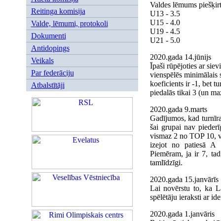
Valdes lēmums piešķirt 
Reitinga komisija
U13 - 3.5
U15 - 4.0
Valde, lēmumi, protokoli
U19 - 4.5
Dokumenti
U21 - 5.0
Antidopings
2020.gada 14.jūnijs
Veikals
Īpaši rūpējoties ar sie
Par federāciju
vienspēlēs minimālais s
koeficients ir -1, bet t
Atbalstītāji
piedalās tikai 3 (un maz
2020.gada 9.marts
Gadījumos, kad turnīra
šai grupai nav piederī
vismaz 2 no TOP 10, va
izejot no patiesā A 
Piemēram, ja ir 7, tad
tamlīdzīgi.
2020.gada 15.janvārīs
Lai novērstu to, ka L
spēlētāju ieraksti ar id
2020.gada 1.janvāris