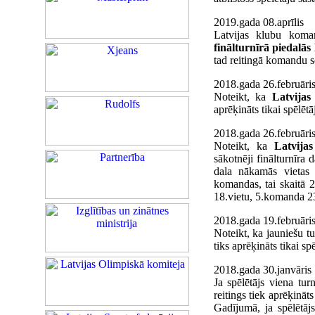
2019.gada 08.aprīlis
Latvijas klubu kom
finālturnīrā piedalā
tad reitingā komandu se
2018.gada 26.februāri
Noteikt, ka
Latvijas
aprēķināts tikai spēlēt
2018.gada 26.februāri
Noteikt, ka
Latvija
sākotnēji finālturnīra
dala nākamās vietas a
komandas, tai skaitā
18.vietu, 5.komanda 23
2018.gada 19.februāri
Noteikt, ka jauniešu tu
tiks aprēķināts tikai s
2018.gada 30.janvāris
Ja spēlētājs viena tur
reitings tiek aprēķināt
Gadījumā, ja spēlētājs