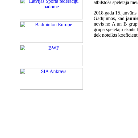
atbilstošs spēlētāja me
2018.gada 15.janvāris
Gadījumos, kad
jauni
nevis no A un B grupu
grupā spēlētāju skaits 
tiek noteikts koeficient