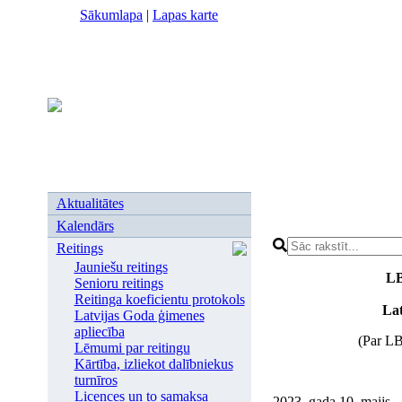
Sākumlapa
|
Lapas karte
Aktualitātes
Kalendārs
Reitings
Jauniešu reitings
LB
Senioru reitings
Reitinga koeficientu protokols
Lat
Latvijas Goda ģimenes
apliecība
(Par LB
Lēmumi par reitingu
Kārtība, izliekot dalībniekus
turnīros
Licences un to samaksa
2023. gada 10. maijs