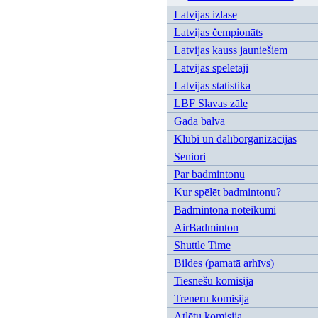
Latvijas izlase
Latvijas čempionāts
Latvijas kauss jauniešiem
Latvijas spēlētāji
Latvijas statistika
LBF Slavas zāle
Gada balva
Klubi un dalīborganizācijas
Seniori
Par badmintonu
Kur spēlēt badmintonu?
Badmintona noteikumi
AirBadminton
Shuttle Time
Bildes (pamatā arhīvs)
Tiesnešu komisija
Treneru komisija
Atlētu komisija