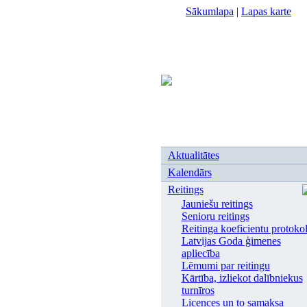
Sākumlapa
|
Lapas karte
Aktualitātes
Kalendārs
Reitings
Jauniešu reitings
Senioru reitings
Reitinga koeficientu protoko
Latvijas Goda ģimenes
apliecība
Lēmumi par reitingu
Kārtība, izliekot dalībniekus
turnīros
Licences un to samaksa