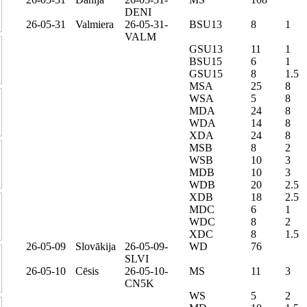
DENI
26-05-31
Valmiera
26-05-31-
BSU13
8
1
VALM
GSU13
11
1
BSU15
6
1
GSU15
8
1.5
MSA
25
8
WSA
5
8
MDA
24
8
WDA
14
8
XDA
24
8
MSB
8
2
WSB
10
3
MDB
10
3
WDB
20
2.5
XDB
18
2.5
MDC
6
1
WDC
8
2
XDC
8
1.5
26-05-09
Slovākija
26-05-09-
WD
76
SLVI
26-05-10
Cēsis
26-05-10-
MS
11
3
CN5K
WS
5
2