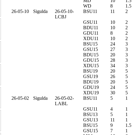
MD
10
1.5
WD
8
1.5
26-05-10
Sigulda
26-05-10-
BSU11
11
2
LCBJ
GSU11
10
2
BDU11
10
2
GDU11
8
2
XDU11
10
2
BSU15
24
3
GSU15
27
3
BDU15
20
3
GDU15
28
3
XDU15
34
3
BSU19
20
5
GSU19
26
5
BDU19
20
5
GDU19
24
5
XDU19
30
5
26-05-02
Sigulda
26-05-02-
BSU11
5
1
LABL
GSU11
4
1
BSU13
5
1
GSU13
11
1
BSU15
9
1.5
GSU15
7
1