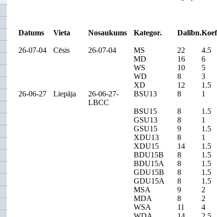
Datums
Vieta
Nosaukums
Kategor.
Dalībn.
Koef
26-07-04
Cēsis
26-07-04
MS
22
4.5
MD
16
6
WS
10
5
WD
8
3
XD
12
1.5
26-06-27
Liepāja
26-06-27-
BSU13
8
1
LBCC
BSU15
8
1.5
GSU13
8
1
GSU15
9
1.5
XDU13
8
1
XDU15
14
1.5
BDU15B
8
1.5
BDU15A
8
1.5
GDU15B
8
1.5
GDU15A
8
1.5
MSA
9
2
MDA
8
2
WSA
11
4
WDA
14
2.5