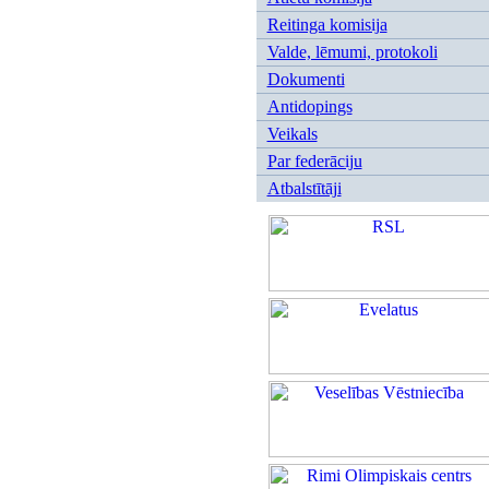
Reitinga komisija
Valde, lēmumi, protokoli
Dokumenti
Antidopings
Veikals
Par federāciju
Atbalstītāji