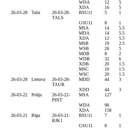
WDA
12
5
XDA
16
5
26-03-28
Talsi
26-03-28-
BSU11
5
1
TALS
GSU11
8
1
MSA
14
5.5
MDA
14
5.5
XDA
12
5.5
MSB
19
2.5
WSB
26
5
MDB
8
2
WDB
32
6
XDB
20
1.5
MSC
10
1.5
WSC
20
1.5
26-03-28
Lietuva
26-03-28-
MDD
44
3
TAUR
XDD
44
3
26-03-22
Polija
26-03-22-
MSA
127
PINT
WDA
96
XDA
158
26-03-21
Rīga
26-03-21-
BSU11
7
1
RJK1
GSU11
8
1