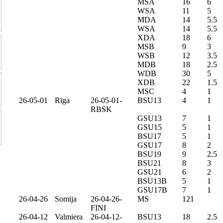
MSA
16
6
WSA
11
5
MDA
14
5.5
WSA
14
5.5
XDA
18
6
MSB
9
3
WSB
12
3.5
MDB
18
2.5
WDB
30
5
XDB
22
1.5
MSC
4
1
26-05-01
Rīga
26-05-01-
BSU13
4
1
RBSK
GSU13
7
1
GSU15
5
1
BSU17
5
1
GSU17
8
2
BSU19
9
2.5
BSU21
8
3
GSU21
6
2
BSU13B
5
1
GSU17B
7
1
26-04-26
Somija
26-04-26-
MS
121
FINI
26-04-12
Valmiera
26-04-12-
BSU13
18
2.5