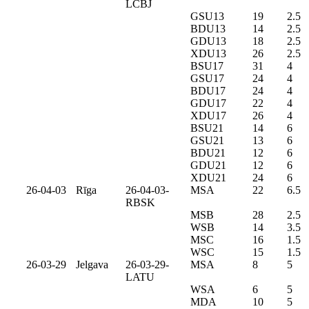
LCBJ
GSU13
19
2.5
BDU13
14
2.5
GDU13
18
2.5
XDU13
26
2.5
BSU17
31
4
GSU17
24
4
BDU17
24
4
GDU17
22
4
XDU17
26
4
BSU21
14
6
GSU21
13
6
BDU21
12
6
GDU21
12
6
XDU21
24
6
26-04-03
Rīga
26-04-03-
MSA
22
6.5
RBSK
MSB
28
2.5
WSB
14
3.5
MSC
16
1.5
WSC
15
1.5
26-03-29
Jelgava
26-03-29-
MSA
8
5
LATU
WSA
6
5
MDA
10
5