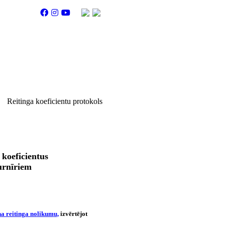
Reitinga koeficientu protokols
 koeficientus
urnīriem
a reitinga nolikum
u
,
izvērtējot