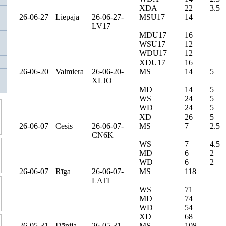
XDA
22
3.5
26-06-27
Liepāja
26-06-27-
MSU17
14
LV17
MDU17
16
WSU17
12
WDU17
12
XDU17
16
26-06-20
Valmiera
26-06-20-
MS
14
5
XLJO
MD
14
5
WS
24
5
WD
24
5
XD
26
5
26-06-07
Cēsis
26-06-07-
MS
7
2.5
CN6K
WS
7
4.5
MD
6
2
WD
6
2
26-06-07
Rīga
26-06-07-
MS
118
LATI
WS
71
MD
74
WD
54
XD
68
26-05-31
Dānija
26-05-31-
MS
108