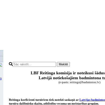
Meklēt
LBF Reitinga komisija ir noteikusi šādus
Latvijā notiekošajiem badmintona t
ls
(e-pasts: reitings@badminton.lv)
Reitinga koeficienti turnīriem tiek notekti saskaņā ar
Latvijas badminton
turnīra dalībnieku skaitu, atbilstību vecuma un meistarības grupām.