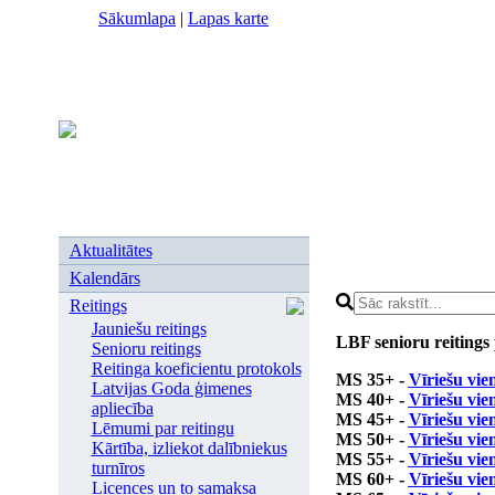
Sākumlapa
|
Lapas karte
Aktualitātes
Kalendārs
Reitings
Jauniešu reitings
LBF senioru reiting
Senioru reitings
Reitinga koeficientu protokols
MS 35+ -
Vīriešu vie
Latvijas Goda ģimenes
MS 40+ -
Vīriešu vie
apliecība
MS 45+ -
Vīriešu vie
Lēmumi par reitingu
MS 50+ -
Vīriešu vie
Kārtība, izliekot dalībniekus
MS 55+ -
Vīriešu vie
turnīros
MS 60+ -
Vīriešu vie
Licences un to samaksa