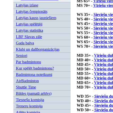
MS 65+ -
Vīriešu vie
Latvijas izlase
MS 70+ -
Vīriešu vie
Latvijas čempionāts
WS
35+
-
Sieviešu vi
Latvijas kauss jauniešiem
WS
40+
-
Sieviešu vi
WS
45+
-
Sieviešu vi
Latvijas spēlētāji
WS
50+
-
Sieviešu vi
Latvijas statistika
WS
55+
-
Sieviešu vi
LBF Slavas zāle
WS
60+
-
Sieviešu vi
WS
65+
-
Sieviešu vi
Gada balva
WS
70+
-
Sieviešu vi
Klubi un dalīborganizācijas
MD
35+
-
Vīriešu dub
Seniori
MD
40+
-
Vīriešu dub
Par badmintonu
MD
45+
-
Vīriešu dub
Kur spēlēt badmintonu?
MD
50+
-
Vīriešu dub
MD
55+
-
Vīriešu dub
Badmintona noteikumi
MD
60+
-
Vīriešu dub
AirBadminton
MD
65+
-
Vīriešu dub
Shuttle Time
MD
70+
-
Vīriešu dub
Bildes (pamatā arhīvs)
WD
35+
-
Sieviešu du
Tiesnešu komisija
WD
40+
-
Sieviešu du
WD
45+
-
Sieviešu du
Treneru komisija
WD
50+
-
Sieviešu du
Atlētu komisija