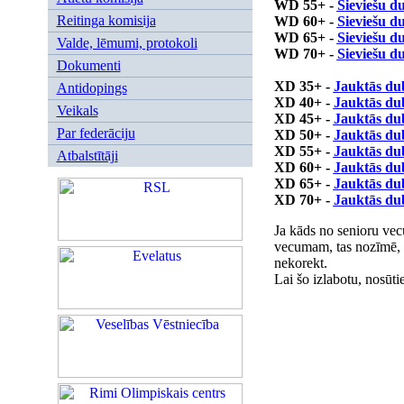
WD
55+
-
Sieviešu du
Reitinga komisija
WD
60+
-
Sieviešu du
WD
65+
-
Sieviešu du
Valde, lēmumi, protokoli
WD
70+
-
Sieviešu du
Dokumenti
XD
35+
-
Jauktās dub
Antidopings
XD
40+
-
Jauktās dub
Veikals
XD
45+
-
Jauktās dub
Par federāciju
XD
50+
-
Jauktās dub
XD
55+
-
Jauktās dub
Atbalstītāji
XD
60+
-
Jauktās dub
XD
65+
-
Jauktās dub
XD
70+
-
Jauktās dub
Ja kāds no senioru vec
vecumam, tas nozīmē, k
nekorekt.
Lai šo izlabotu, nosūt