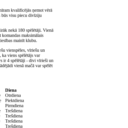
nīram kvalificējās ņemot vērā
būs visu piecu divīziju
rāk nekā 180 spēlētāji. Vienā
bet komandas maksimālais
tiesības mainīt klubu.
iešu vienspēles, vīriešu un
 ka viens spēlētājs var
ir 4 spēlētāji - divi vīrieši un
 tādējādi vienā mačā var spēlēt
ja
Diena
e
Otrdiena
e
Piektdiena
Pirmdiena
e
Trešdiena
e
Trešdiena
e
Trešdiena
Trešdiena