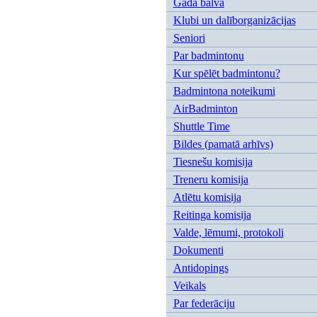
Gada balva
Klubi un dalīborganizācijas
Seniori
Par badmintonu
Kur spēlēt badmintonu?
Badmintona noteikumi
AirBadminton
Shuttle Time
Bildes (pamatā arhīvs)
Tiesnešu komisija
Treneru komisija
Atlētu komisija
Reitinga komisija
Valde, lēmumi, protokoli
Dokumenti
Antidopings
Veikals
Par federāciju