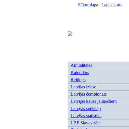
Sākumlapa
|
Lapas karte
Aktualitātes
Kalendārs
Reitings
Latvijas izlase
Latvijas čempionāts
Latvijas kauss jauniešiem
Latvijas spēlētāji
Latvijas statistika
LBF Slavas zāle