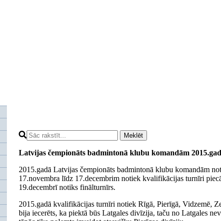
Meklēt
Latvijas čempionāts badmintonā klubu komandām 2015.ga
2015.gadā Latvijas čempionāts badmintonā klubu komandām noti
17.novembra līdz 17.decembrim notiek kvalifikācijas turnīri piecā
19.decembrī notiks finālturnīrs.
2015.gadā kvalifikācijas turnīri notiek Rīgā, Pierīgā, Vidzemē,
bija iecerēts, ka piektā būs Latgales divīzija, taču no Latgales n