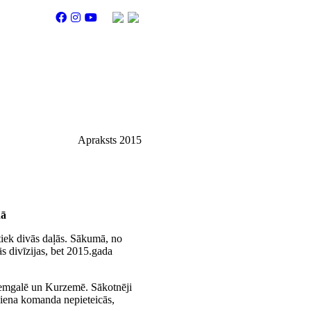
Apraksts 2015
dā
ek divās daļās. Sākumā, no
s divīzijas, bet 2015.gada
 Zemgalē un Kurzemē. Sākotnēji
eviena komanda nepieteicās,