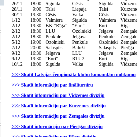
26/11
18:00
Sigulda
Cēsis
Sigulda
Vidzem
28/11
9:00
Talsi
Liepāja
Talsi
Kurzem
30/11
19:30
Cēsis
Valka
Cēsis
Vidzem
1/12
18:00
Valmiera
Sigulda
Valmiera
Vidzem
2/12
19:30
BK “Rīga”
“Enri"
Enri
Rīga
2/12
18:30
LLU
Ozolnieki
Jelgava
Zemgal
2/12
18:30
Penkule
Jelgava
Penkule
Zemgal
5/12
19:00
Ozolnieki
Penkule
Ozolnieki
Zemgal
7/12
20:00
Salaspils
Baloži
Salaspils
Pierīga
9/12
16:30
Jelgava
LLU
Jelgava
Zemgal
9/12
19:30
“Enri"
RTU2
Enri
Rīga
10/12
18:00
Sigulda
Valka
Sigulda
Vidzem
>>> Skatīt Latvijas čempionāta klubu komandām nolikumu
>>> Skatīt informāciju par finālturnīru
>>> Skatīt infomrāciju par Vidzemes divīziju
>>> Skatīt informāciju par Kurzemes divīziju
>>> Skatīt informāciju par Zemgales divīziju
>>> Skatīt informāciiju par Pierīgas dīvīziju
>>> Skatīt informāciju par Rīgas divīziju