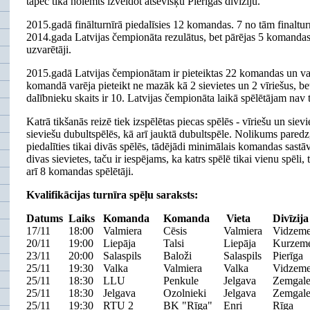
tāpēc tika nolemts izveidot atsevišķu Pierīgas divīziju.
2015.gadā finālturnīrā piedalīsies 12 komandas. 7 no tām finaltur
2014.gada Latvijas čempionāta rezulātus, bet pārējas 5 komandas 
uzvarētāji.
2015.gadā Latvijas čempionātam ir pieteiktas 22 komandas un vai
komandā varēja pieteikt ne mazāk kā 2 sievietes un 2 vīriešus, 
dalībnieku skaits ir 10. Latvijas čempionāta laikā spēlētājam nav 
Katrā tikšanās reizē tiek izspēlētas piecas spēlēs - vīriešu un siev
sieviešu dubultspēlēs, kā arī jauktā dubultspēle. Nolikums paredz,
piedalīties tikai divās spēlēs, tādējādi minimālais komandas sastāvs 
divas sievietes, taču ir iespējams, ka katrs spēlē tikai vienu spēli,
arī 8 komandas spēlētāji.
Kvalifikācijas turnīra spēļu saraksts:
Datums
Laiks
Komanda
Komanda
Vieta
Divīzi
17/11
18:00
Valmiera
Cēsis
Valmiera
Vidzem
20/11
19:00
Liepāja
Talsi
Liepāja
Kurzem
23/11
20:00
Salaspils
Baloži
Salaspils
Pierīga
25/11
19:30
Valka
Valmiera
Valka
Vidzem
25/11
18:30
LLU
Penkule
Jelgava
Zemgal
25/11
18:30
Jelgava
Ozolnieki
Jelgava
Zemgal
25/11
19:30
RTU 2
BK "Rīga"
Enri
Rīga