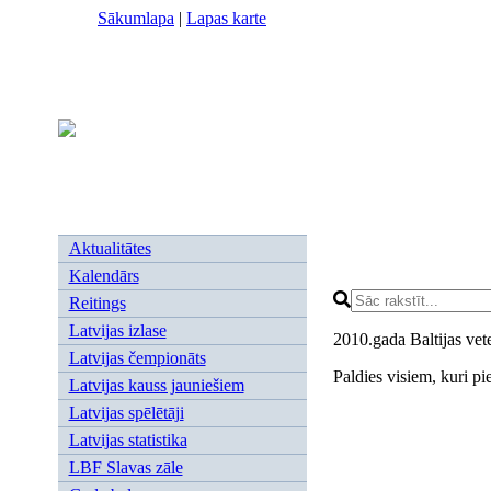
Sākumlapa
|
Lapas karte
Aktualitātes
Kalendārs
Reitings
Latvijas izlase
2010.gada Baltijas vet
Latvijas čempionāts
Paldies visiem, kuri pi
Latvijas kauss jauniešiem
Latvijas spēlētāji
Latvijas statistika
LBF Slavas zāle