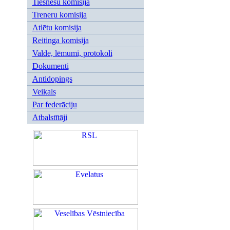
Tiesnešu komisija
Treneru komisija
Atlētu komisija
Reitinga komisija
Valde, lēmumi, protokoli
Dokumenti
Antidopings
Veikals
Par federāciju
Atbalstītāji