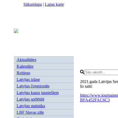
Sākumlapa
|
Lapas karte
Aktualitātes
Kalendārs
Reitings
Latvijas izlase
2021.gada Latvijas Sen
Latvijas čempionāts
šo saiti:
Latvijas kauss jauniešiem
https://www.tourname
Latvijas spēlētāji
BFA452FAC6C3
Latvijas statistika
LBF Slavas zāle