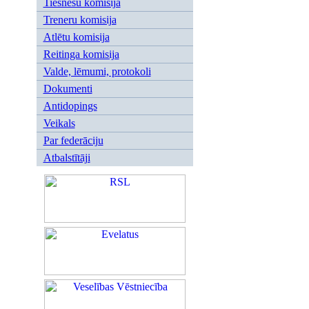
Tiesnešu komisija
Treneru komisija
Atlētu komisija
Reitinga komisija
Valde, lēmumi, protokoli
Dokumenti
Antidopings
Veikals
Par federāciju
Atbalstītāji