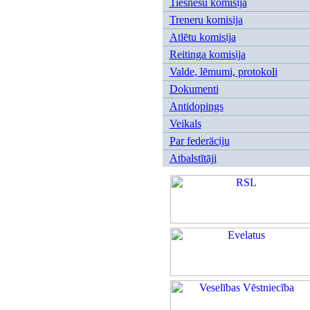
Tiesnešu komisija
Treneru komisija
Atlētu komisija
Reitinga komisija
Valde, lēmumi, protokoli
Dokumenti
Antidopings
Veikals
Par federāciju
Atbalstītāji