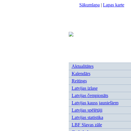
Sākumlapa
|
Lapas karte
Aktualitātes
Kalendārs
Reitings
Latvijas izlase
Latvijas čempionāts
Latvijas kauss jauniešiem
Latvijas spēlētāji
Latvijas statistika
LBF Slavas zāle