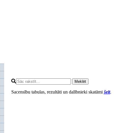
Meklēt
Sacensību tabulas, rezultāti un dalībnieki skatāmi
šeit
.