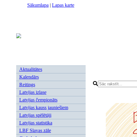
Sākumlapa
|
Lapas karte
Aktualitātes
Kalendārs
Reitings
Latvijas izlase
Latvijas čempionāts
Latvijas kauss jauniešiem
Latvijas spēlētāji
Latvijas statistika
LBF Slavas zāle