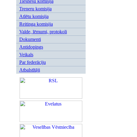
Tiesnešu komisija
Treneru komisija
Atlētu komisija
Reitinga komisija
Valde, lēmumi, protokoli
Dokumenti
Antidopings
Veikals
Par federāciju
Atbalstītāji