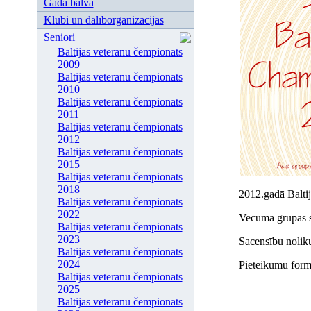
Gada balva
Klubi un dalīborganizācijas
Seniori
Baltijas veterānu čempionāts
2009
Baltijas veterānu čempionāts
2010
Baltijas veterānu čempionāts
2011
Baltijas veterānu čempionāts
2012
Baltijas veterānu čempionāts
2015
Baltijas veterānu čempionāts
2018
2012.gadā Baltij
Baltijas veterānu čempionāts
2022
Vecuma grupas s
Baltijas veterānu čempionāts
2023
Sacensību nolik
Baltijas veterānu čempionāts
2024
Pieteikumu for
Baltijas veterānu čempionāts
2025
Baltijas veterānu čempionāts